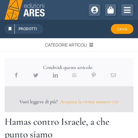
Salta
al
Tog
contenuto
Nav
Chi Siamo
PRODOTTI
Cerca
Sostienici
CATEGORIE ARTICOLI
Abbonamenti
EDITORIALI
Promozioni
Condividi questo articolo
Newsletter
IN QUESTO NUMERO
Eventi
Libri Ares
Vuoi leggere di più?
Acquista la rivista numero 756
QUADERNI MONOGRAFICI
Hamas contro Israele, a che
RECENSIONI
punto siamo