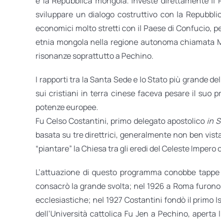
e la Repubblica mongola. Investe direttamente il 
sviluppare un dialogo costruttivo con la Repubbli
economici molto stretti con il Paese di Confucio, p
etnia mongola nella regione autonoma chiamata Mon
risonanze soprattutto a Pechino.
I rapporti tra la Santa Sede e lo Stato più grande de
sui cristiani in terra cinese faceva pesare il suo 
potenze europee.
Fu Celso Costantini, primo delegato apostolico
in S
basata su tre direttrici, generalmente non ben vista
“piantare” la Chiesa tra gli eredi del Celeste Impero c
L’attuazione di questo programma conobbe tappe s
consacrò la grande svolta; nel 1926 a Roma furono co
ecclesiastiche; nel 1927 Costantini fondò il primo I
dell’Università cattolica Fu Jen a Pechino, aperta