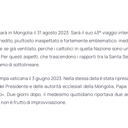
 in Mongolia il 31 agosto 2023. Sarà il suo 43° viaggio internaz
edito, piuttosto inaspettato e fortemente emblematico: inedit
he se già ventilato, perché i cattolici in quella Nazione son
. Per questi aspetti, che trascendono i rapporti tra la Santa 
mo di sottolineare.
ampa vaticana il 3 giugno 2023. Nella stessa data è stata ripre
del Presidente e delle autorità ecclesiali della Mongolia, Pa
». Due giorni dopo, il medesimo quotidiano riportava due art
non è frutto di improvvisazione.