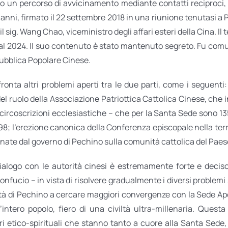
 un percorso di avvicinamento mediante contatti reciproci, fre
e anni, firmato il 22 settembre 2018 in una riunione tenutasi a
. il sig. Wang Chao, viceministro degli affari esteri della Cina. I
l 2024. Il suo contenuto è stato mantenuto segreto. Fu comun
pubblica Popolare Cinese.
ronta altri problemi aperti tra le due parti, come i seguenti: l
l ruolo della Associazione Patriottica Cattolica Cinese, che 
le circoscrizioni ecclesiastiche – che per la Santa Sede sono 13
a 98; l’erezione canonica della Conferenza episcopale nella te
emanate dal governo di Pechino sulla comunità cattolica del Pae
dialogo con le autorità cinesi è estremamente forte e deciso
Confucio – in vista di risolvere gradualmente i diversi problemi
rità di Pechino a cercare maggiori convergenze con la Sede Apos
ero popolo, fiero di una civiltà ultra-millenaria. Questa s
 etico-spirituali che stanno tanto a cuore alla Santa Sede, 