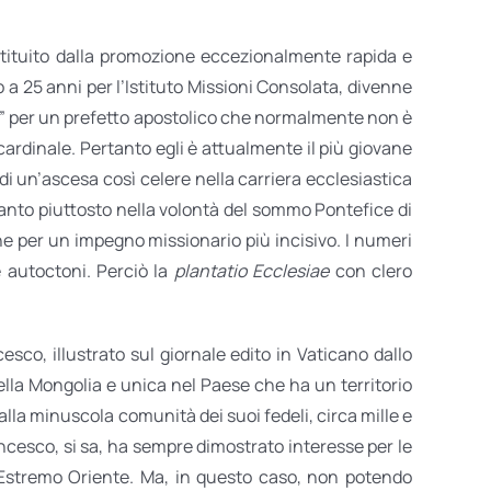
stituito dalla promozione eccezionalmente rapida e
 a 25 anni per l’Istituto Missioni Consolata, divenne
uale” per un prefetto apostolico che normalmente non è
cardinale. Pertanto egli è attualmente il più giovane
di un’ascesa così celere nella carriera ecclesiastica
quanto piuttosto nella volontà del sommo Pontefice di
one per un impegno missionario più incisivo. I numeri
e autoctoni. Perciò la
plantatio Ecclesiae
con clero
sco, illustrato sul giornale edito in Vaticano dallo
della Mongolia e unica nel Paese che ha un territorio
 alla minuscola comunità dei suoi fedeli, circa mille e
ancesco, si sa, ha sempre dimostrato interesse per le
n Estremo Oriente. Ma, in questo caso, non potendo