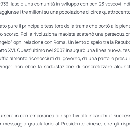
33, lasciò una comunità in sviluppo con ben 23 vescovi indig
aggiunse i tre milioni su una popolazione di circa quattrocento
to pure il principale tessitore della trama che portò alle piene
o scorso. Poi la rivoluziona maoista scatenò una persecuzione
ngelò” ogni relazione con Roma. Un lento disgelo tra la Repubb
edetto XVI. Quest’ultimo nel 2007 inaugurò una linea nuova, te
i ufficialmente riconosciuti dal governo, da una parte, e presu
Ratzinger non ebbe la soddisfazione di concretizzare alcun
sero in contemporanea ai rispettivi alti incarichi di succes
 messaggio gratulatorio al Presidente cinese, che gli ris