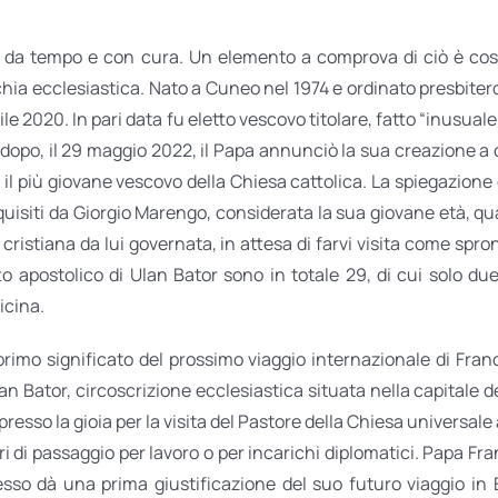
to da tempo e con cura. Un elemento a comprova di ciò è co
ia ecclesiastica. Nato a Cuneo nel 1974 e ordinato presbitero
prile 2020. In pari data fu eletto vescovo titolare, fatto “inus
dopo, il 29 maggio 2022, il Papa annunciò la sua creazione a 
il più giovane vescovo della Chiesa cattolica. La spiegazione 
cquisiti da Giorgio Marengo, considerata la sua giovane età, 
 cristiana da lui governata, in attesa di farvi visita come spr
tto apostolico di Ulan Bator sono in totale 29, di cui solo du
icina.
mo significato del prossimo viaggio internazionale di France
n Bator, circoscrizione ecclesiastica situata nella capitale 
resso la gioia per la visita del Pastore della Chiesa universale
i di passaggio per lavoro o per incarichi diplomatici. Papa Fr
esso dà una prima giustificazione del suo futuro viaggio i