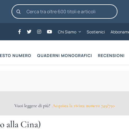
Cerca
per:
Chi Siamo
Sostienici
Abboname
UESTO NUMERO
QUADERNI MONOGRAFICI
RECENSIONI
Vuoi leggere di più?
Acquista la rivista numero 749/750
o alla Cina)