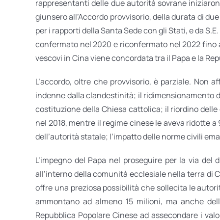
rappresentanti delle due autorità sovrane iniziarono
giunsero all’Accordo provvisorio, della durata di du
per i rapporti della Santa Sede con gli Stati, e da S.E
confermato nel 2020 e riconfermato nel 2022 fino a
vescovi in Cina viene concordata tra il Papa e la Re
L’accordo, oltre che provvisorio, è parziale. Non aff
indenne dalla clandestinità; il ridimensionamento de
costituzione della Chiesa cattolica; il riordino del
nel 2018, mentre il regime cinese le aveva ridotte 
dell’autorità statale; l’impatto delle norme civili 
L’impegno del Papa nel proseguire per la via del 
all’interno della comunità ecclesiale nella terra di 
offre una preziosa possibilità che sollecita le auto
ammontano ad almeno 15 milioni, ma anche dell’int
Repubblica Popolare Cinese ad assecondare i valori