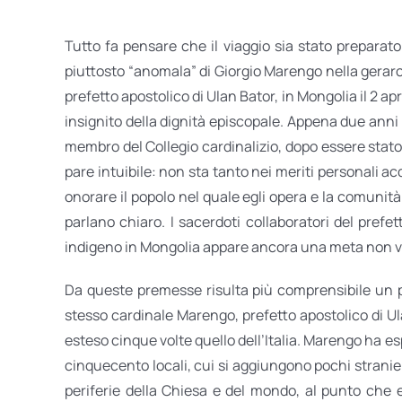
Tutto fa pensare che il viaggio sia stato prepara
piuttosto “anomala” di Giorgio Marengo nella gerarch
prefetto apostolico di Ulan Bator, in Mongolia il 2 a
insignito della dignità episcopale. Appena due anni 
membro del Collegio cardinalizio, dopo essere stato 
pare intuibile: non sta tanto nei meriti personali a
onorare il popolo nel quale egli opera e la comunità
parlano chiaro. I sacerdoti collaboratori del prefe
indigeno in Mongolia appare ancora una meta non v
Da queste premesse risulta più comprensibile un pri
stesso cardinale Marengo, prefetto apostolico di Ula
esteso cinque volte quello dell’Italia. Marengo ha esp
cinquecento locali, cui si aggiungono pochi stranier
periferie della Chiesa e del mondo, al punto che 