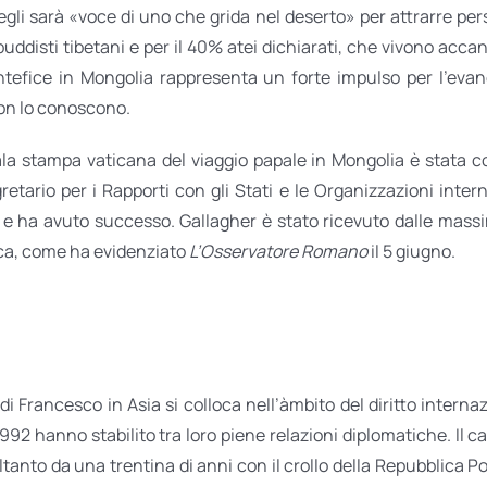
egli sarà «voce di uno che grida nel deserto» per attrarre per
buddisti tibetani e per il 40% atei dichiarati, che vivono accan
ontefice in Mongolia rappresenta un forte impulso per l’eva
non lo conoscono.
la stampa vaticana del viaggio papale in Mongolia è stata co
etario per i Rapporti con gli Stati e le Organizzazioni intern
 e ha avuto successo. Gallagher è stato ricevuto dalle massi
lica, come ha evidenziato
L’Osservatore Romano
il 5 giugno.
di Francesco in Asia si colloca nell’àmbito del diritto internaz
1992 hanno stabilito tra loro piene relazioni diplomatiche. Il
ltanto da una trentina di anni con il crollo della Repubblica 