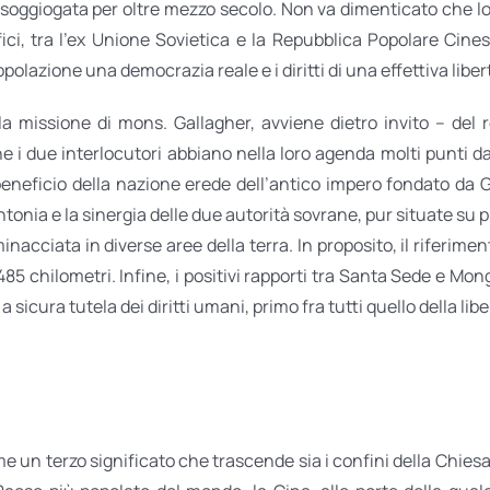
 soggiogata per oltre mezzo secolo. Non va dimenticato che lo
ici, tra l’ex Unione Sovietica e la Repubblica Popolare Cines
azione una democrazia reale e i diritti di una effettiva libert
 missione di mons. Gallagher, avviene dietro invito – del r
he i due interlocutori abbiano nella loro agenda molti punti
beneficio della nazione erede dell’antico impero fondato da 
ntonia e la sinergia delle due autorità sovrane, pur situate su p
acciata in diverse aree della terra. In proposito, il riferim
85 chilometri. Infine, i positivi rapporti tra Santa Sede e Mo
 a sicura tutela dei diritti umani, primo fra tutti quello della libe
 un terzo significato che trascende sia i confini della Chiesa i