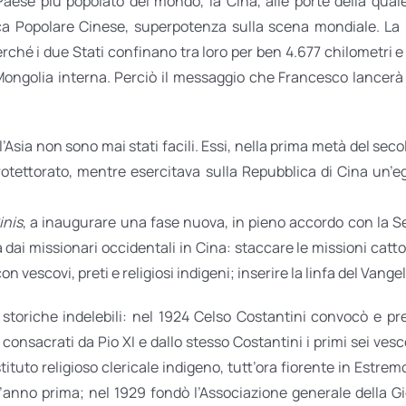
Paese più popolato del mondo, la Cina, alle porte della qual
ca Popolare Cinese, superpotenza sulla scena mondiale. La Mo
erché i due Stati confinano tra loro per ben 4.677 chilometri
golia interna. Perciò il messaggio che Francesco lancerà d
ll’Asia non sono mai stati facili. Essi, nella prima metà del sec
protettorato, mentre esercitava sulla Repubblica di Cina un’eg
inis
, a inaugurare una fase nuova, in pieno accordo con la S
 dai missionari occidentali in Cina: staccare le missioni catto
on vescovi, preti e religiosi indigeni; inserire la linfa del Vang
toriche indelebili: nel 1924 Celso Costantini convocò e pre
nsacrati da Pio XI e dallo stesso Costantini i primi sei vesco
stituto religioso clericale indigeno, tutt’ora fiorente in Estre
 l’anno prima; nel 1929 fondò l’Associazione generale della 