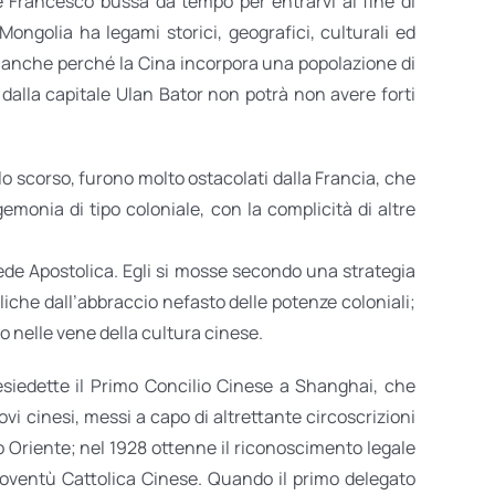
e Francesco bussa da tempo per entrarvi al fine di
ngolia ha legami storici, geografici, culturali ed
 e anche perché la Cina incorpora una popolazione di
alla capitale Ulan Bator non potrà non avere forti
olo scorso, furono molto ostacolati dalla Francia, che
emonia di tipo coloniale, con la complicità di altre
ede Apostolica. Egli si mosse secondo una strategia
liche dall’abbraccio nefasto delle potenze coloniali;
elo nelle vene della cultura cinese.
siedette il Primo Concilio Cinese a Shanghai, che
vi cinesi, messi a capo di altrettante circoscrizioni
mo Oriente; nel 1928 ottenne il riconoscimento legale
Gioventù Cattolica Cinese. Quando il primo delegato