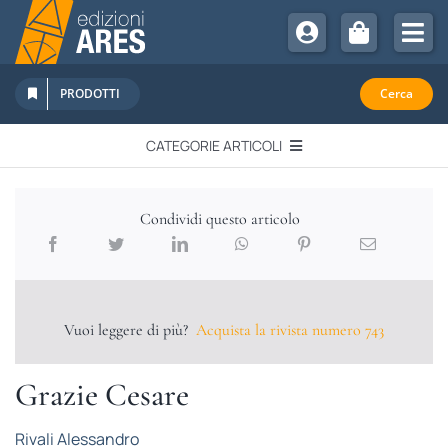
Salta
al
Tog
contenuto
Nav
Chi Siamo
PRODOTTI
Cerca
Sostienici
CATEGORIE ARTICOLI
Abbonamenti
EDITORIALI
Promozioni
Condividi questo articolo
Newsletter
IN QUESTO NUMERO
Eventi
Libri Ares
Vuoi leggere di più?
Acquista la rivista numero 743
QUADERNI MONOGRAFICI
Grazie Cesare
RECENSIONI
Rivali Alessandro