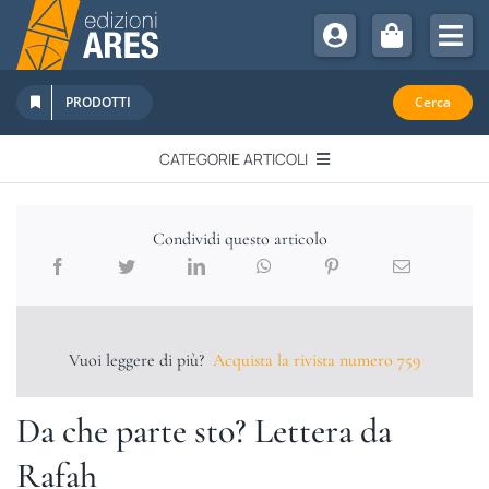
Salta
al
Tog
contenuto
Nav
Chi Siamo
PRODOTTI
Cerca
Sostienici
CATEGORIE ARTICOLI
Abbonamenti
EDITORIALI
Promozioni
Condividi questo articolo
Newsletter
IN QUESTO NUMERO
Eventi
Libri Ares
Vuoi leggere di più?
Acquista la rivista numero 759
QUADERNI MONOGRAFICI
Da che parte sto? Lettera da
RECENSIONI
Rafah