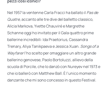
pezzi così iconici?
Nel 1957 la ventenne Carla Fracci ha ballato il
Pas de
Quatre
, accanto alle tre dive del balletto classico,
Alicia Markova, Yvette Chauviré e Margrethe
Schanne oggi ho invitato per il Gala quattro prime
ballerine incredibili: Ida Praetorius, Cassandra
Trenary, Aliya Tanikpaeva e Jessica Xuan.
Songs of a
Wayfarer
l’ho scelto per omaggiare un altro grande
ballerino genovese, Paolo Bortoluzzi, allievo della
scuola di Porcile, che lo danzò con Nureyev nel 1973 e
che io ballerò con Matthew Ball. È l’unico momento
danzante che mi sono concesso in questo Festival.