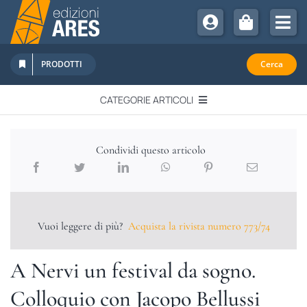
Salta
al
Tog
contenuto
Nav
Chi Siamo
PRODOTTI
Cerca
Sostienici
CATEGORIE ARTICOLI
Abbonamenti
EDITORIALI
Promozioni
Condividi questo articolo
Newsletter
IN QUESTO NUMERO
Eventi
Libri Ares
Vuoi leggere di più?
Acquista la rivista numero 773/74
QUADERNI MONOGRAFICI
A Nervi un festival da sogno.
RECENSIONI
Colloquio con Jacopo Bellussi