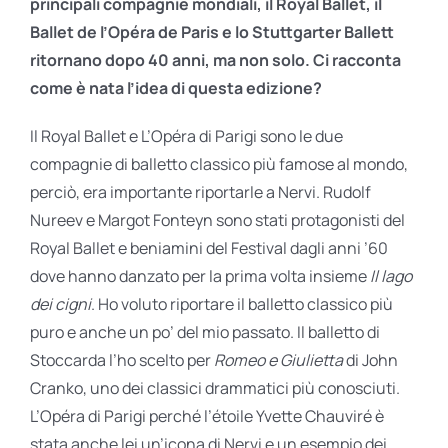
principali compagnie mondiali, il Royal Ballet, il
Ballet de l’Opéra de Paris e lo Stuttgarter Ballett
ritornano dopo 40 anni, ma non solo. Ci racconta
come è nata l’idea di questa edizione?
Il Royal Ballet e L’Opéra di Parigi sono le due
compagnie di balletto classico più famose al mondo,
perciò, era importante riportarle a Nervi. Rudolf
Nureev e Margot Fonteyn sono stati protagonisti del
Royal Ballet e beniamini del Festival dagli anni ’60
dove hanno danzato per la prima volta insieme
Il lago
dei cigni
. Ho voluto riportare il balletto classico più
puro e anche un po’ del mio passato. Il balletto di
Stoccarda l’ho scelto per
Romeo e Giulietta
di John
Cranko, uno dei classici drammatici più conosciuti.
L’Opéra di Parigi perché l’étoile Yvette Chauviré è
stata anche lei un’icona di Nervi e un esempio dei