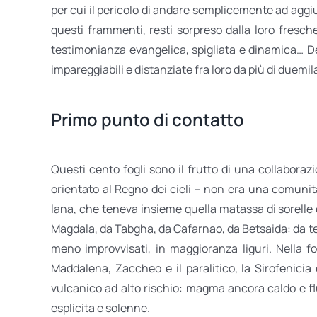
per cui il pericolo di andare semplicemente ad aggiu
questi frammenti, resti sorpreso dalla loro fresche
testimonianza evangelica, spigliata e dinamica… Del
impareggiabili e distanziate fra loro da più di duemila
Primo punto di contatto
Questi cento fogli sono il frutto di una collabor
orientato al Regno dei cieli – non era una comunità
lana, che teneva insieme quella matassa di sorelle e
Magdala, da Tabgha, da Cafarnao, da Betsaida: da terr
meno improvvisati, in maggioranza liguri. Nella fo
Maddalena, Zaccheo e il paralitico, la Sirofenicia 
vulcanico ad alto rischio: magma ancora caldo e f
esplicita e solenne.