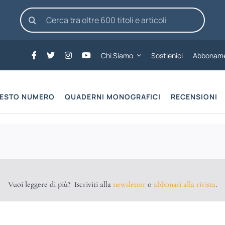
Cerca
per:
Chi Siamo
Sostienici
Abboname
UESTO NUMERO
QUADERNI MONOGRAFICI
RECENSIONI
Vuoi leggere di più? Iscriviti alla
newsletter
o
abbonati alla rivista
.