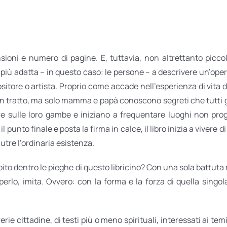
sioni e numero di pagine. E, tuttavia, non altrettanto picco
iù adatta – in questo caso: le persone – a descrivere un’opera,
positore o artista. Proprio come accade nell’esperienza di vit
n tratto, ma solo mamma e papà conoscono segreti che tutti gli
e sulle loro gambe e iniziano a frequentare luoghi non pro
il punto finale e posta la firma in calce, il libro inizia a vivere
nutre l’ordinaria esistenza.
pito dentro le pieghe di questo libricino? Con una sola battuta
perlo, imita. Ovvero: con la forma e la forza di quella singo
erie cittadine, di testi più o meno spirituali, interessati ai tem