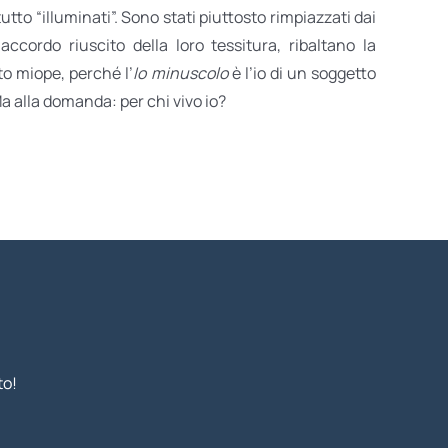
tto “illuminati”. Sono stati piuttosto rimpiazzati dai
l’accordo riuscito della loro tessitura, ribaltano la
to miope, perché l’
Io minuscolo
è l’io di un soggetto
a alla domanda: per chi vivo io?
to!