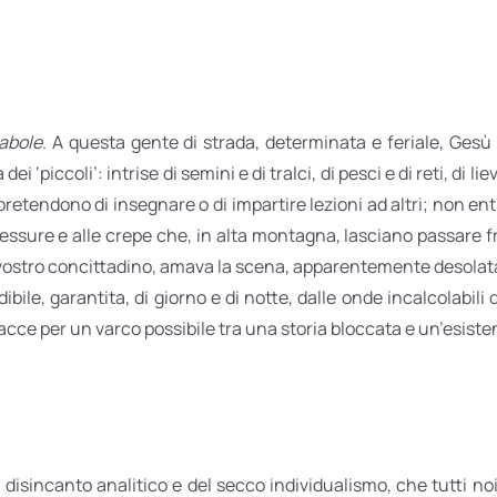
abole
. A questa gente di strada, determinata e feriale, Gesù 
dei ‘piccoli’: intrise di semini e di tralci, di pesci e di reti, di l
retendono di insegnare o di impartire lezioni ad altri; non en
le fessure e alle crepe che, in alta montagna, lasciano passare f
vostro concittadino, amava la scena, apparentemente desolat
redibile, garantita, di giorno e di notte, dalle onde incalcolab
tracce per un varco possibile tra una storia bloccata e un’esist
del disincanto analitico e del secco individualismo, che tutti 