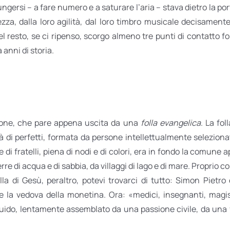
ngersi – a fare numero e a saturare l’aria – stava dietro la por
zza, dalla loro agilità, dal loro timbro musicale decisamente
 resto, se ci ripenso, scorgo almeno tre punti di contatto for
 anni di storia.
azione, che pare appena uscita da una
folla evangelica
. La fo
 di perfetti, formata da persone intellettualmente seleziona
 di fratelli, piena di nodi e di colori, era in fondo la comune 
e di acqua e di sabbia, da villaggi di lago e di mare. Proprio co
lla di Gesù, peraltro, potevi trovarci di tutto: Simon Piet
e la vedova della monetina. Ora: «medici, insegnanti, magistr
luido, lentamente assemblato da una passione civile, da una 