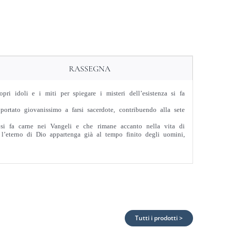
RASSEGNA
i idoli e i miti per spiegare i misteri dell’esistenza si fa
ortato giovanissimo a farsi sacerdote, contribuendo alla sete
 si fa carne nei Vangeli e che rimane accanto nella vita di
 l’eterno di Dio appartenga già al tempo finito degli uomini,
Tutti i prodotti >