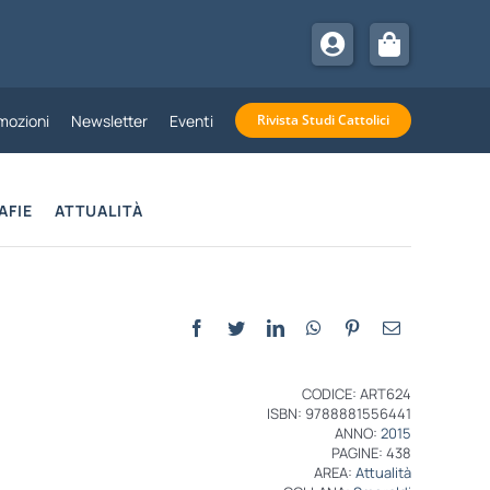
mozioni
Newsletter
Eventi
Rivista Studi Cattolici
AFIE
ATTUALITÀ
CODICE: ART624
ISBN: 9788881556441
ANNO:
2015
PAGINE: 438
AREA:
Attualità