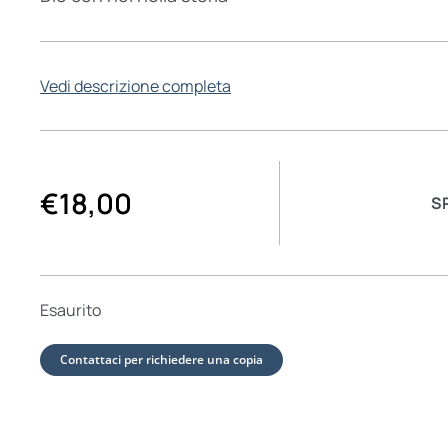
Vedi descrizione completa
€
18,00
S
Esaurito
Contattaci per richiedere una copia