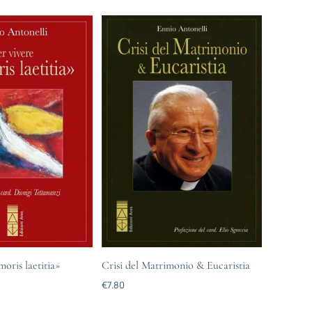
moris laetitia»
Crisi del Matrimonio & Eucaristia
€
7.80