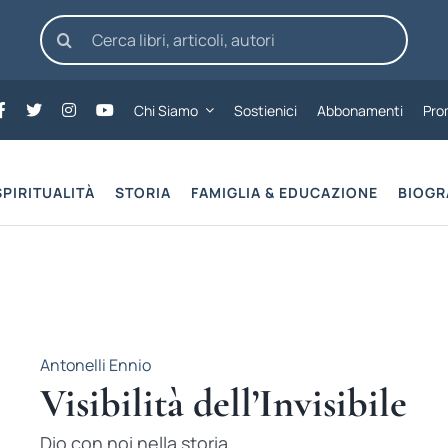
Cerca
per:
Chi Siamo
Sostienici
Abbonamenti
Pro
SPIRITUALITÀ
STORIA
FAMIGLIA & EDUCAZIONE
BIOGR
Antonelli Ennio
Visibilità dell’Invisibile
Dio con noi nella storia