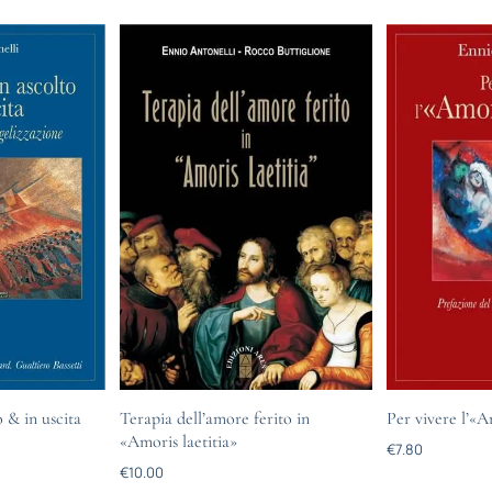
 & in uscita
Terapia dell’amore ferito in
Per vivere l’«A
«Amoris laetitia»
€
7.80
€
10.00