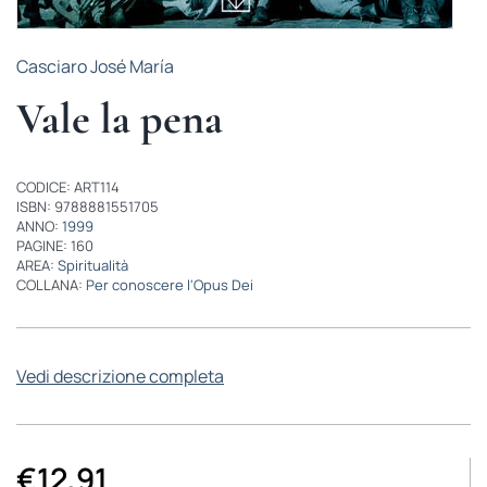
Casciaro José María
Vale la pena
CODICE: ART114
ISBN: 9788881551705
ANNO:
1999
PAGINE: 160
AREA:
Spiritualità
COLLANA:
Per conoscere l'Opus Dei
Vedi descrizione completa
€
12,91