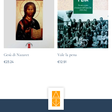
Gesù di Nazaret
Vale la pena
€
23.24
€
12.91