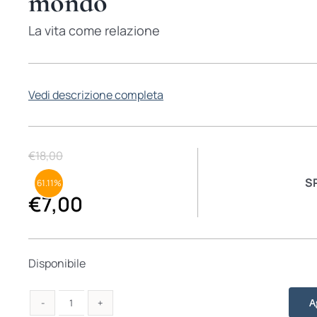
mondo
La vita come relazione
Vedi descrizione completa
€
18,00
S
61.11%
€
7,00
Disponibile
A
Una