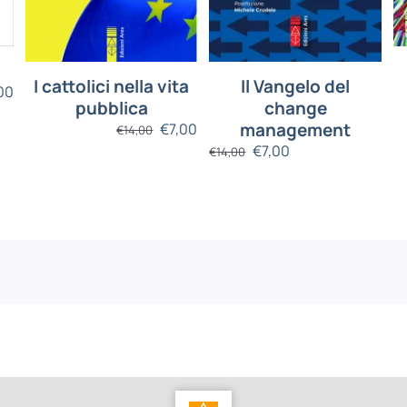
I cattolici nella vita
Il Vangelo del
00
pubblica
change
management
€
7,00
€
14,00
€
7,00
€
14,00