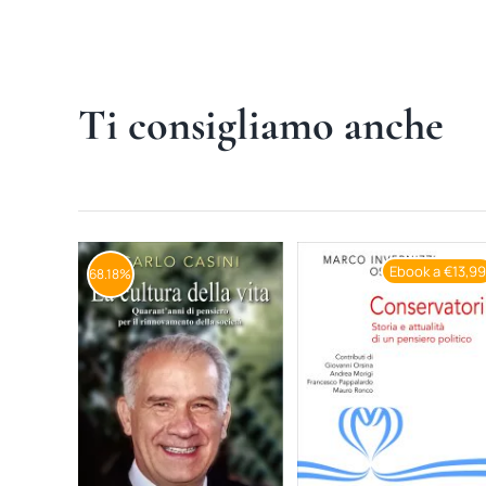
Ti consigliamo anche
Ebook a €13,9
68.18%