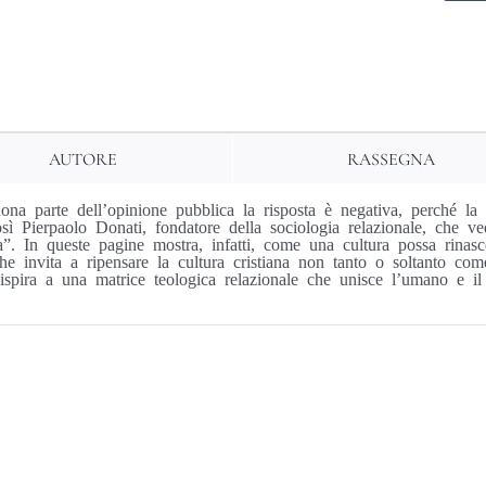
cultura
che
trasforma
il
mondo
AUTORE
RASSEGNA
quantità
na parte dell’opinione pubblica la risposta è negativa, perché la c
ì Pierpaolo Donati, fondatore della sociologia relazionale, che ve
”. In queste pagine mostra, infatti, come una cultura possa rinasce
che invita a ripensare la cultura cristiana non tanto o soltanto c
ispira a una matrice teologica relazionale che unisce l’umano e il d