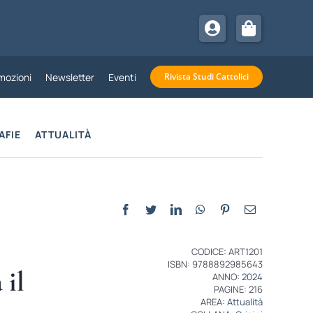
mozioni
Newsletter
Eventi
Rivista Studi Cattolici
AFIE
ATTUALITÀ
CODICE: ART1201
ISBN: 9788892985643
 il
ANNO:
2024
PAGINE: 216
AREA:
Attualità