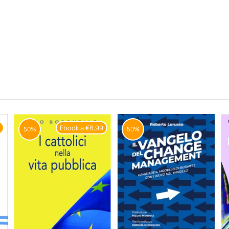
9
Ebook a €8,99
50%
50%