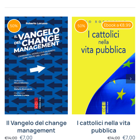
Ebook a €8,99
50%
50%
Il Vangelo del change
I cattolici nella vita
management
pubblica
€
7,00
€
7,00
€
14,00
€
14,00