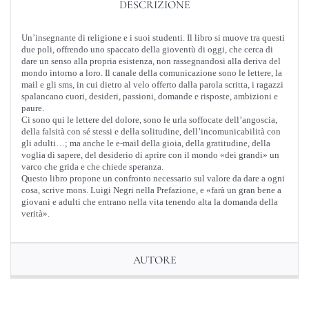
DESCRIZIONE
Un’insegnante di religione e i suoi studenti. Il libro si muove tra questi
due poli, offrendo uno spaccato della gioventù di oggi, che cerca di
dare un senso alla propria esistenza, non rassegnandosi alla deriva del
mondo intorno a loro. Il canale della comunicazione sono le lettere, la
mail e gli sms, in cui dietro al velo offerto dalla parola scritta, i ragazzi
spalancano cuori, desideri, passioni, domande e risposte, ambizioni e
paure.
Ci sono qui le lettere del dolore, sono le urla soffocate dell’angoscia,
della falsità con sé stessi e della solitudine, dell’incomunicabilità con
gli adulti…; ma anche le e-mail della gioia, della gratitudine, della
voglia di sapere, del desiderio di aprire con il mondo «dei grandi» un
varco che grida e che chiede speranza.
Questo libro propone un confronto necessario sul valore da dare a ogni
cosa, scrive mons. Luigi Negri nella Prefazione, e «farà un gran bene a
giovani e adulti che entrano nella vita tenendo alta la domanda della
verità».
AUTORE