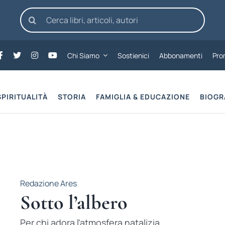
Cerca
per:
Chi Siamo
Sostienici
Abbonamenti
Pro
SPIRITUALITÀ
STORIA
FAMIGLIA & EDUCAZIONE
BIOGR
Redazione Ares
Sotto l’albero
Per chi adora l'atmosfera natalizia