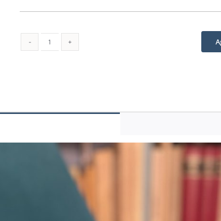
A
Sotto
l'albero
quantità