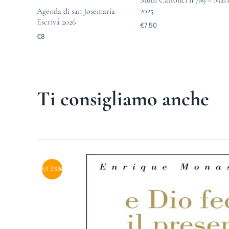
Studi Cattolici n.769 – Mar
2025
Agenda di san Josemaría
Escrivá 2026
€
7.50
€
8
Ti consigliamo anche
53.33%