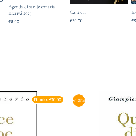
zo
Agenda di san Josemaría
Cantieri
In
Escrivá 2025
€
30.00
€
3
€
8.00
Ebook a €10,99
41.67%