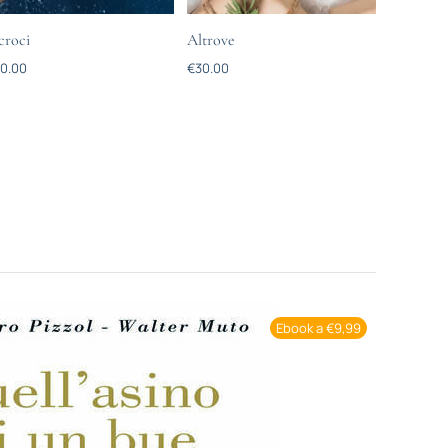
croci
Altrove
0.00
€
30.00
Ebook a €9,99