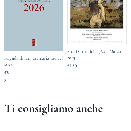
Studi Cattolici n.769 – Marzo
2025
Agenda di san Josemaría Escrivá
2026
€
7.50
€
8
Ti consigliamo anche