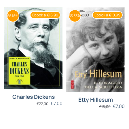
Ebook a €16,99
Ebook a €10,99
68.18%
53.33%
Charles Dickens
Etty Hillesum
€
7,00
€
22,00
€
7,00
€
15,00