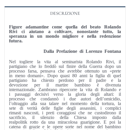
DESCRIZIONE
Figure adamantine come quella del beato Rolando
Rivi ci aiutano a coltivare, nonostante tutto, la
speran­za in un mondo migliore e nella redenzione
futura.
Dalla Prefazione di Lorenzo Fontana
Nel togliere la vita al seminarista Rolando Rivi, il
partigiano che lo freddò sul finire della Guerra dopo un
processo farsa, pensava che avrebbe ottenuto un «prete
in meno domani». Dopo quasi 80 anni la figlia di quel
partigiano ha chiesto per­dono per il padre e la
devozione per il martire bambino è di­venuta
internazionale. Zambrano ripercorre la vita di Rolan­do e
i passaggi decisivi verso la gloria degli altari: il
processo che condannò i due autori dell’omicidio,
l’oltraggio alla sua talare nel momento della tortura, la
sete di verità delle figlie degli assassini, i complici
rimasti nascosti, i preti coraggiosi che ne custodirono il
sacrificio, il silenzio della Chiesa im­posto dalla
realpolitik rotto da una miracolosa guarigione. E poi la
catena di grazie e le opere sorte nel nome del bambino