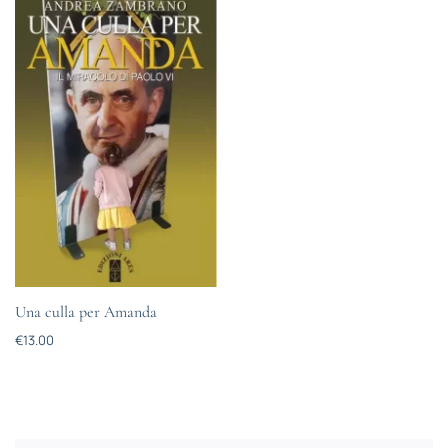
Una culla per Amanda
€
13.00