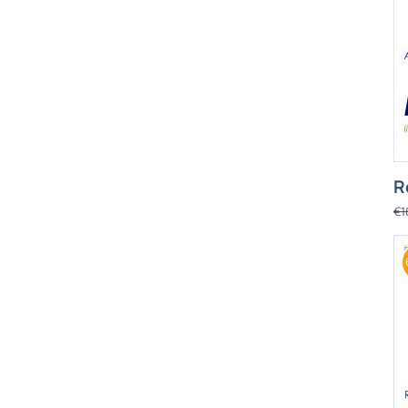
R
€
1