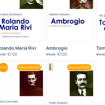
olando Maria Rivi
Ambrogio
Tom
€
7,00
€
7,00
6,00
€
16,80
€
15,0
Ebook a €10,99
Ebook a €10,99
61.11%