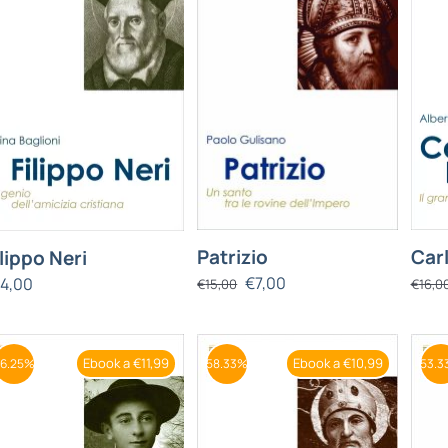
Patrizio
Car
ilippo Neri
€
7,00
14,00
€
15,00
€
16,0
Ebook a €11,99
Ebook a €10,99
6.25%
58.33%
53.3