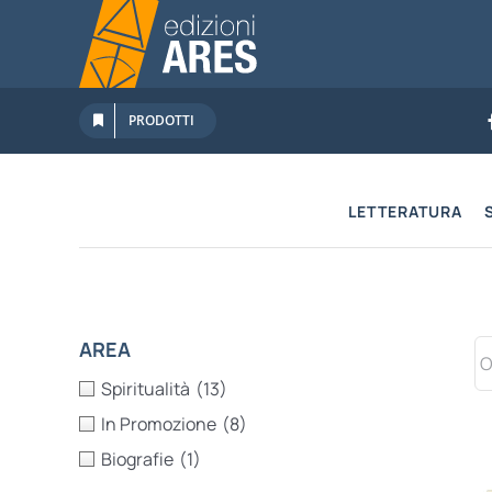
Salta
al
contenuto
PRODOTTI
LETTERATURA
AREA
Spiritualità
(13)
In Promozione
(8)
Biografie
(1)