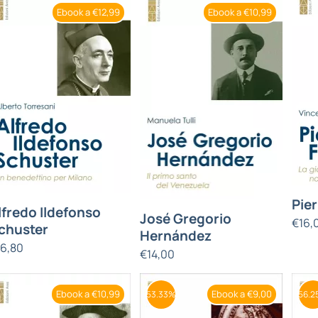
Ebook a €12,99
Ebook a €10,99
Pier
lfredo Ildefonso
José Gregorio
€
16,
chuster
Hernández
16,80
€
14,00
Ebook a €10,99
Ebook a €9,00
53.33%
56.2