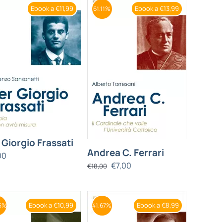
Ebook a €11,99
Ebook a €13,99
61.11%
 Giorgio Frassati
Andrea C. Ferrari
00
€
7,00
€
18,00
Ebook a €10,99
Ebook a €8,99
5%
41.67%