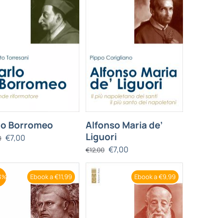
lo Borromeo
Alfonso Maria de’
Liguori
€
7,00
0
€
7,00
€
12,00
Ebook a €11,99
Ebook a €9,99
3%