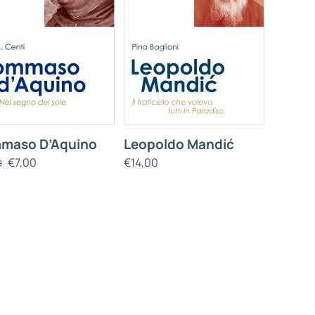
maso D’Aquino
Leopoldo Mandić
€
7,00
€
14,00
0