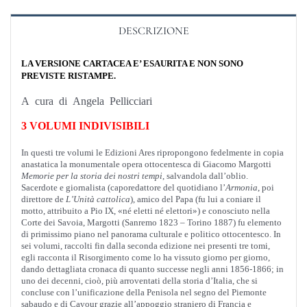
DESCRIZIONE
LA VERSIONE CARTACEA E’ ESAURITA E NON SONO
PREVISTE RISTAMPE.
A cura di Angela Pellicciari
3 VOLUMI INDIVISIBILI
In questi tre volumi le Edizioni Ares ripropongono fedelmente in copia
anastatica la monumentale opera ottocentesca di Giacomo Margotti
Memorie per la storia dei nostri tempi
, salvandola dall’oblio.
Sacerdote e giornalista (caporedattore del quotidiano l’
Armonia
, poi
direttore de
L’Unità cattolica
), amico del Papa (fu lui a coniare il
motto, attribuito a Pio IX, «né eletti né elettori») e conosciuto nella
Corte dei Savoia, Margotti (Sanremo 1823 – Torino 1887) fu elemento
di primissimo piano nel panorama culturale e politico ottocentesco. In
sei volumi, raccolti fin dalla seconda edizione nei presenti tre tomi,
egli racconta il Risorgimento come lo ha vissuto giorno per giorno,
dando dettagliata cronaca di quanto successe negli anni 1856-1866; in
uno dei decenni, cioò, più arroventati della storia d’Italia, che si
concluse con l’unificazione della Penisola nel segno del Piemonte
sabaudo e di Cavour grazie all’appoggio straniero di Francia e