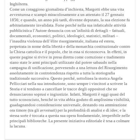
Inghilterra.
Come un coraggioso giornalista d’inchiesta, Margotti ebbe una vita
avventurosa e scampò miracolosamente a un attentato il 27 gennaio
1856; e quando, un anno più tardi, divenne deputato, la sua elezione fu
arbitrariamente invalidata. Forse perché nella sua infaticabile attività
pubblicistica l’Autore denuncia con un’infinità di dettagli – fattuali,
documentali, economici, politici, ideologici, statistici, militari –
l’inaudita violenza dell’élite risorgimentale, italiana ed estera,
perpetrata in nome della libertà e della monarchia costituzionale contro
la Chiesa cattolica e il popolo, che in essa si riconosceva. In effetti, in
queste pagine si rivive in presa diretta come corruzione e tradimento
siano state le armi principali utilizzate dal potere sabaudo nella
campagna di unificazione, pervenendo a una lettura del Risorgimento
assolutamente in controtendenza rispetto a tutta la storiografia
tradizionale successiva. Questo perché, sottolinea la storica Angela
Pellicciari nella sua introduzione, sono sempre i vincitori a scrivere la
Storia e si tendono a cancellare le tracce degli oppositori che ne
denunciarono soprusi e ingiustizie. Infatti, Margotti è oggi quasi del
tutto sconosciuto, benché in vita abbia goduto di amplissima visibilità,
guadagnandosi considerazione universale, destando ora ammirazione
ora timore (tra gli avversari) per la profondità di analisi e di idee; e la
stessa sorte è toccata a questa sua opera fondamentale, irreperibile nelle
principali biblioteche. La presente iniziativa editoriale è tesa a colmare
la lacuna.