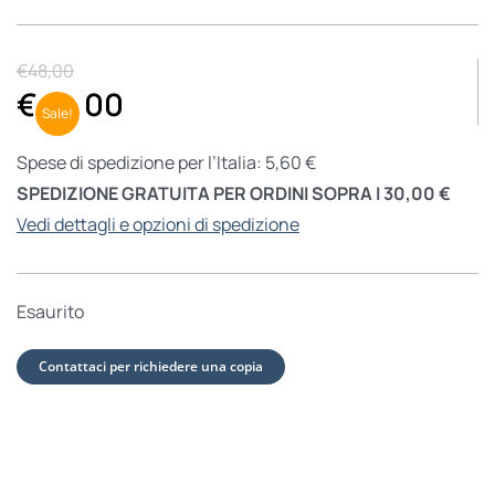
€
48,00
€
40,00
Sale!
Spese di spedizione per l’Italia: 5,60 €
SPEDIZIONE GRATUITA PER ORDINI SOPRA I 30,00 €
Vedi dettagli e opzioni di spedizione
Esaurito
Contattaci per richiedere una copia