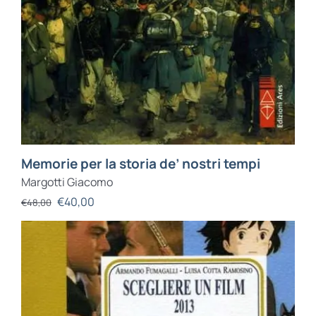
Memorie per la storia de’ nostri tempi
Margotti Giacomo
€
40,00
€
48,00