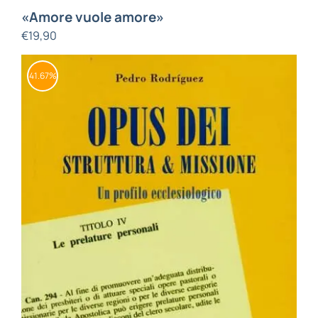
«Amore vuole amore»
€
19,90
41.67%