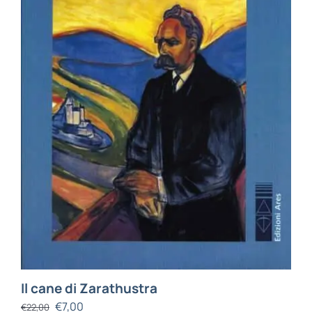
Il cane di Zarathustra
€
7,00
€
22,00