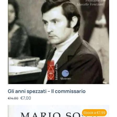
Gli anni spezzati – Il commissario
€
7,00
€
14,80
Ebook a €7,99