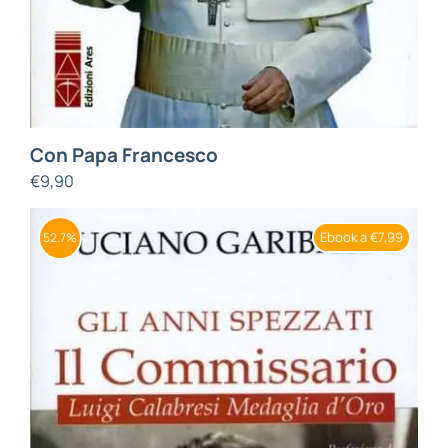
Con Papa Francesco
€
9,90
Ebook a €7,99
52.7%