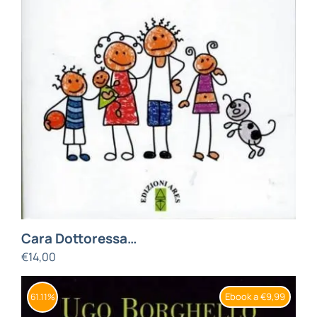
Cara Dottoressa…
€
14,00
Ebook a €9,99
61.11%