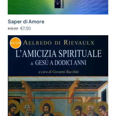
Saper di Amore
€
7,00
€
18,00
46.15%