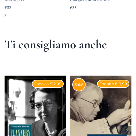
€
33
€
33
Ti consigliamo anche
Ebook a €12,99
Ebook a €10,99
Sale!