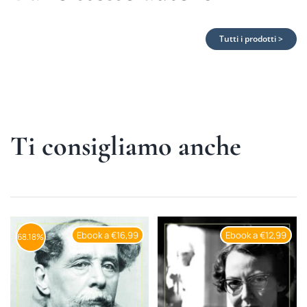
Tutti i prodotti >
Ti consigliamo anche
Ebook a €16,99
Ebook a €12,99
68.18%