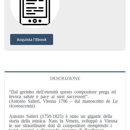
Acquista l'Ebook
DESCRIZIONE
“Dal grembo dell’eternità questo compositore prega ed
invoca salute e pace ai suoi successori”.
(Antonio Salieri, Vienna 1796 – dal manoscritto de
La
riconoscenza
)
Antonio Salieri (1750-1825) è stato un gigante della
storia della musica. Nato in Veneto, sviluppò a Vienna
le sue straordinarie doti di compositore riempiendo i
teatri europei e divenendo maestro di Beethoven,