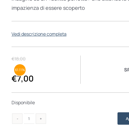
impazienza di essere scoperto
Vedi descrizione completa
€
18,00
S
61.11%
€
7,00
Disponibile
A
L'altro