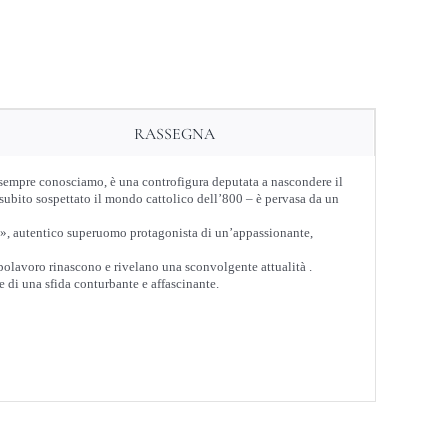
RASSEGNA
da sempre conosciamo, è una controfigura deputata a nascondere il
subito sospettato il mondo cattolico dell’800 – è pervasa da un
ni», autentico superuomo protagonista di un’appassionante,
polavoro rinascono e rivelano una sconvolgente attualità .
 di una sfida conturbante e affascinante.