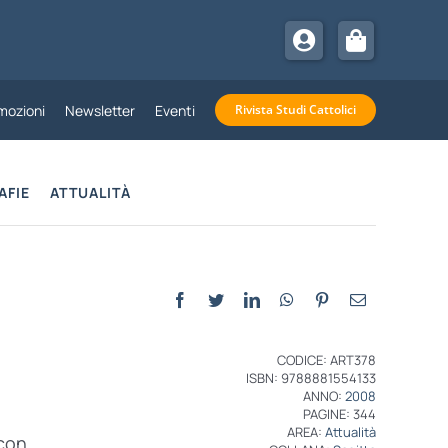
mozioni
Newsletter
Eventi
Rivista Studi Cattolici
AFIE
ATTUALITÀ
CODICE: ART378
ISBN: 9788881554133
ANNO:
2008
PAGINE: 344
AREA:
Attualità
 con