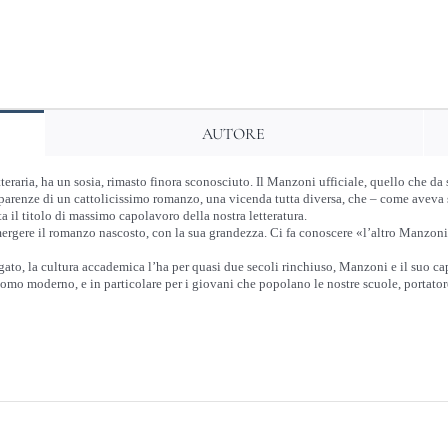
Manzoni
quantità
AUTORE
teraria, ha un sosia, rimasto finora sconosciuto. Il Manzoni ufficiale, quello che 
apparenze di un cattolicissimo romanzo, una vicenda tutta diversa, che – come aveva 
 il titolo di massimo capolavoro della nostra letteratura.
emergere il romanzo nascosto, con la sua grandezza. Ci fa conoscere «l’altro Manzo
ato, la cultura accademica l’ha per quasi due secoli rinchiuso, Manzoni e il suo ca
omo moderno, e in particolare per i giovani che popolano le nostre scuole, portatore