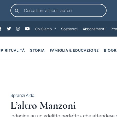
Cerca
per:
Chi Siamo
Sostienici
Abbonamenti
Pro
SPIRITUALITÀ
STORIA
FAMIGLIA & EDUCAZIONE
BIOGR
Spranzi Aldo
L’altro Manzoni
Indagine su un «delitto perfetto» che attendeva