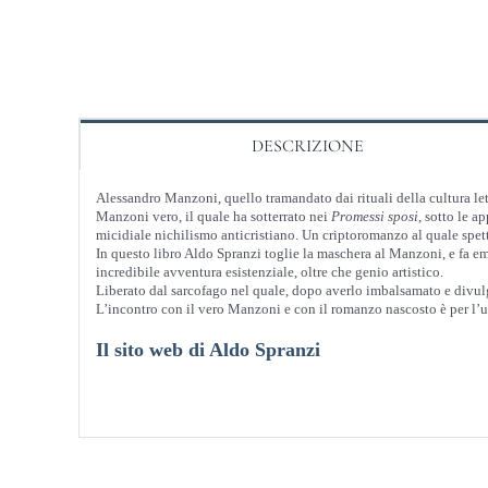
DESCRIZIONE
Alessandro Manzoni, quello tramandato dai rituali della cultura let
Manzoni vero, il quale ha sotterrato nei
Promessi sposi
, sotto le 
micidiale nichilismo anticristiano. Un criptoromanzo al quale spetta
In questo libro Aldo Spranzi toglie la maschera al Manzoni, e fa 
incredibile avventura esistenziale, oltre che genio artistico.
Liberato dal sarcofago nel quale, dopo averlo imbalsamato e divulg
L’incontro con il vero Manzoni e con il romanzo nascosto è per l’u
Il sito web di Aldo Spranzi