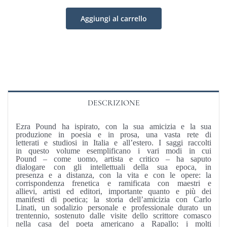
libertà
Aggiungi al carrello
dell'intelligenza
quantità
DESCRIZIONE
Ezra Pound ha ispirato, con la sua amicizia e la sua
produzione in poesia e in prosa, una vasta rete di
letterati e studiosi in Italia e all’estero. I saggi raccolti
in questo volume esemplificano i vari modi in cui
Pound – come uomo, artista e critico – ha saputo
dialogare con gli intellettuali della sua epoca, in
presenza e a distanza, con la vita e con le opere: la
corrispondenza frenetica e ramificata con maestri e
allievi, artisti ed editori, importante quanto e più dei
manifesti di poetica; la storia dell’amicizia con Carlo
Linati, un sodalizio personale e professionale durato un
trentennio, sostenuto dalle visite dello scrittore comasco
nella casa del poeta americano a Rapallo; i molti