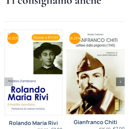
Ti consigliamo anche
Ebook a €11,99
56.25%
56.25%
Gianfranco Chiti
Rolando Maria Rivi
€
7,00
€
16,00