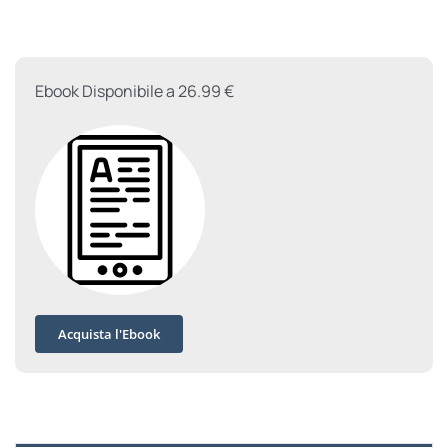
il
saio
quantità
Ebook Disponibile a 26.99 €
Acquista l'Ebook