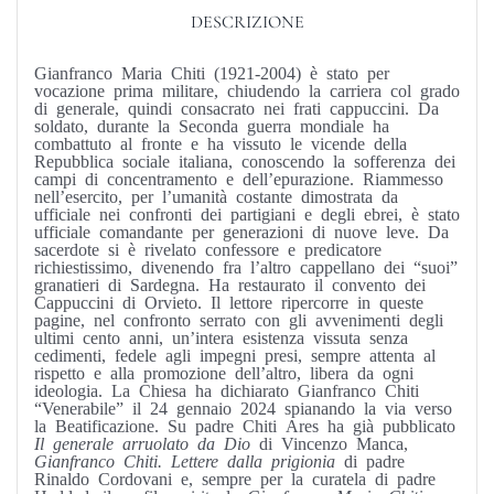
DESCRIZIONE
Gianfranco Maria Chiti (1921-2004) è stato per
vocazione prima militare, chiudendo la carriera col grado
di generale, quindi consacrato nei frati cappuccini. Da
soldato, durante la Seconda guerra mondiale ha
combattuto al fronte e ha vissuto le vicende della
Repubblica sociale italiana, conoscendo la sofferenza dei
campi di concentramento e dell’epurazione. Riammesso
nell’esercito, per l’umanità costante dimostrata da
ufficiale nei confronti dei partigiani e degli ebrei, è stato
ufficiale comandante per generazioni di nuove leve. Da
sacerdote si è rivelato confessore e predicatore
richiestissimo, divenendo fra l’altro cappellano dei “suoi”
granatieri di Sardegna. Ha restaurato il convento dei
Cappuccini di Orvieto. Il lettore ripercorre in queste
pagine, nel confronto serrato con gli avvenimenti degli
ultimi cento anni, un’intera esistenza vissuta senza
cedimenti, fedele agli impegni presi, sempre attenta al
rispetto e alla promozione dell’altro, libera da ogni
ideologia. La Chiesa ha dichiarato Gianfranco Chiti
“Venerabile” il 24 gennaio 2024 spianando la via verso
la Beatificazione. Su padre Chiti Ares ha già pubblicato
Il generale arruolato da Dio
di Vincenzo Manca,
Gianfranco Chiti. Lettere dalla prigionia
di padre
Rinaldo Cordovani e, sempre per la curatela di padre