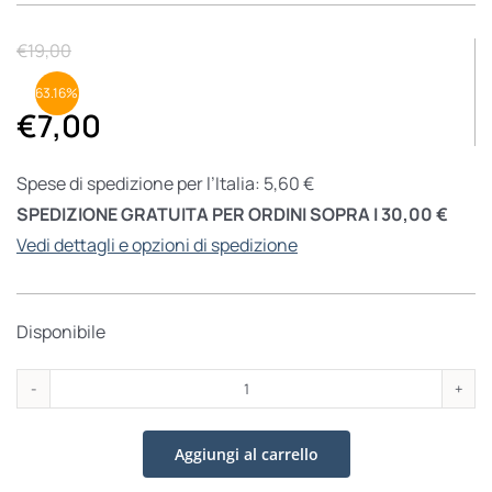
€
19,00
63.16%
€
7,00
Spese di spedizione per l’Italia: 5,60 €
SPEDIZIONE GRATUITA PER ORDINI SOPRA I 30,00 €
Vedi dettagli e opzioni di spedizione
Disponibile
La
divisa
Aggiungi al carrello
e