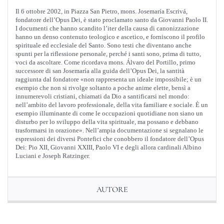
Il 6 ottobre 2002, in Piazza San Pietro, mons. Josemaría Escrivá,
fondatore dell’Opus Dei, è stato proclamato santo da Giovanni Paolo II.
I documenti che hanno scandito l’iter della causa di canonizzazione
hanno un denso contenuto teologico e ascetico, e forniscono il profilo
spirituale ed ecclesiale del Santo. Sono testi che diventano anche
spunti per la riflessione personale, perché i santi sono, prima di tutto,
voci da ascoltare. Come ricordava mons. Álvaro del Portillo, primo
successore di san Josemaría alla guida dell’Opus Dei, la santità
raggiunta dal fondatore «non rappresenta un ideale impossibile; è un
esempio che non si rivolge soltanto a poche anime elette, bensì a
innumerevoli cristiani, chiamati da Dio a santificarsi nel mondo:
nell’ambito del lavoro professionale, della vita familiare e sociale. È un
esempio illuminante di come le occupazioni quotidiane non siano un
disturbo per lo sviluppo della vita spirituale, ma possano e debbano
trasformarsi in orazione». Nell’ampia documentazione si segnalano le
espressioni dei diversi Pontefici che conobbero il fondatore dell’Opus
Dei: Pio XII, Giovanni XXIII, Paolo VI e degli allora cardinali Albino
Luciani e Joseph Ratzinger.
AUTORE