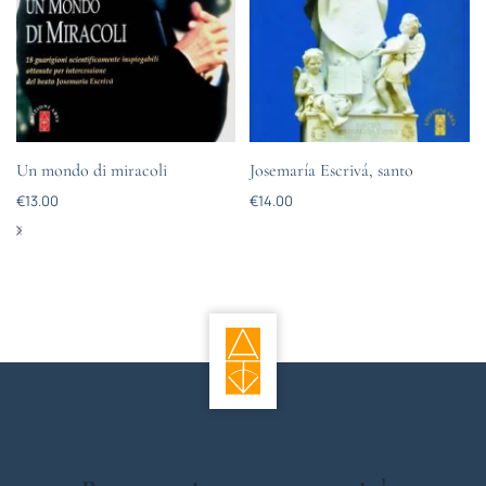
Un mondo di miracoli
Josemaría Escrivá, santo
€
13.00
€
14.00