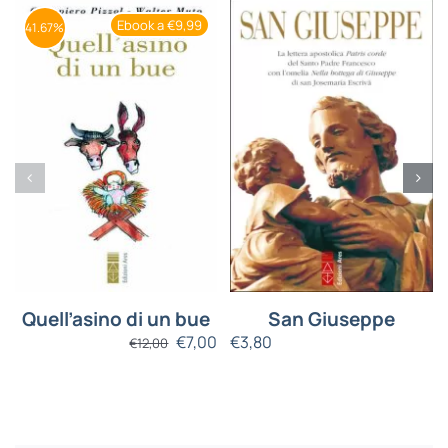
Ebook a €9,99
41.67%
Quell’asino di un bue
San Giuseppe
€
7,00
€
3,80
€
12,00