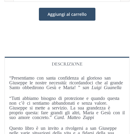
Ite
ad
Aggiungi al carrello
Joseph
quantità
DESCRIZIONE
“Presentiamo con santa confidenza al glorioso san
Giuseppe le nostre necessità: ricordandoci che al grande
Santo obbedirono
Gesù e Maria!
”
san Luigi Guanella
“
Tutti abbiamo bisogno di protezione e quando questa
non c’è ci sentiamo abbandonati e senza valore.
Giuseppe si mette a servizio. La sua grandezza è
proprio questa: fare grandi gli altri, Maria e Gesù con il
suo amore concreto.”
Card. Matteo Zuppi
Questo libro è un invito a rivolgersi a san Giuseppe
nelle varie situazioni della vita e a fidarsi della sua