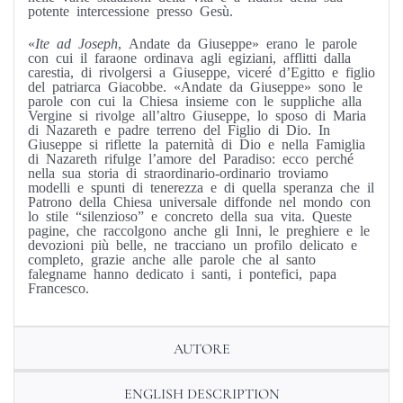
potente intercessione presso Gesù.
«
Ite ad Joseph
, Andate da Giuseppe» erano le parole
con cui il faraone ordinava agli egiziani, afflitti dalla
carestia, di rivolgersi a Giuseppe, viceré d’Egitto e figlio
del patriarca Giacobbe. «Andate da Giuseppe» sono le
parole con cui la Chiesa insieme con le suppliche alla
Vergine si rivolge all’altro Giuseppe, lo sposo di Maria
di Nazareth e padre terreno del Figlio di Dio. In
Giuseppe si riflette la paternità di Dio e nella Famiglia
di Nazareth rifulge l’amore del Paradiso: ecco perché
nella sua storia di straordinario-ordinario troviamo
modelli e spunti di tenerezza e di quella speranza che il
Patrono della Chiesa universale diffonde nel mondo con
lo stile “silenzioso” e concreto della sua vita. Queste
pagine, che raccolgono anche gli Inni, le preghiere e le
devozioni più belle, ne tracciano un profilo delicato e
completo, grazie anche alle parole che al santo
falegname hanno dedicato i santi, i pontefici, papa
Francesco.
AUTORE
ENGLISH DESCRIPTION