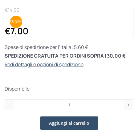
€
14,90
53.02%
€
7,00
Spese di spedizione per l’Italia: 5,60 €
SPEDIZIONE GRATUITA PER ORDINI SOPRA I 30,00 €
Vedi dettagli e opzioni di spedizione
Disponibile
Giuseppe
sposo
Aggiungi al carrello
di
Maria