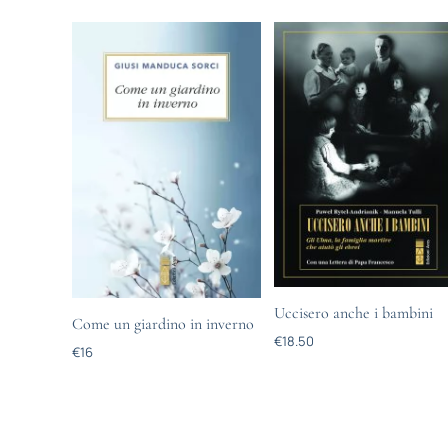
Uccisero anche i bambini
Come un giardino in inverno
€
18.50
€
16