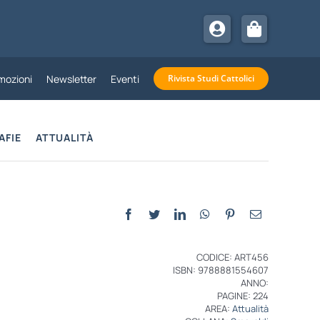
mozioni
Newsletter
Eventi
Rivista Studi Cattolici
AFIE
ATTUALITÀ
CODICE: ART456
ISBN: 9788881554607
ANNO:
PAGINE: 224
AREA:
Attualità