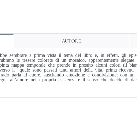
Arlecchino
quantità
AUTORE
bbe sembrare a prima vista il tema del libro e, in effetti, gli epis
rano le tessere colorate di un mosaico, apparentemente slegate tra
a mappa temporale che prende in prestito alcuni colori (il bianco, 
raverso il quale sono passati tanti amori della vita, prima ricevuti
 rado parla al cuore, suscitando emozione e condivisione; con un 
egna all’amore nella propria esistenza e il senso che decide di darg