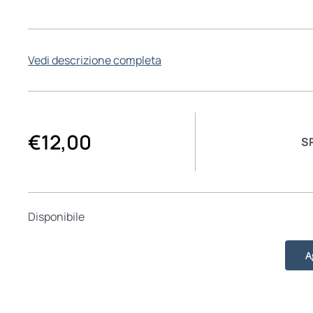
Vedi descrizione completa
€
12,00
S
Disponibile
A
Il
vestito
di