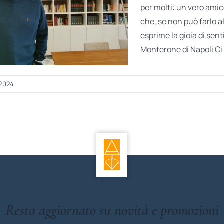
per molti: un vero amic
che, se non può farlo 
esprime la gioia di sent
Monterone di Napoli Ci s
 2024
Resta aggiornato su novità e promozioni