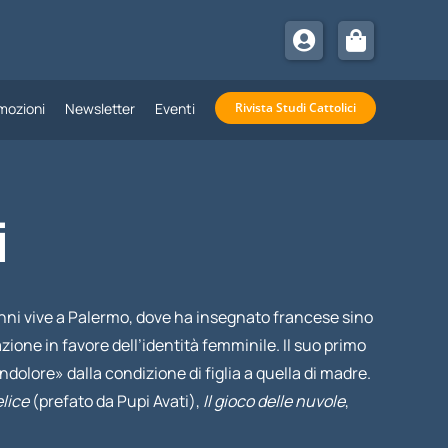
mozioni
Newsletter
Eventi
Rivista Studi Cattolici
i
’anni vive a Palermo, dove ha insegnato francese sino
azione in favore dell’identità femminile. Il suo primo
ndolore» dalla condizione di figlia a quella di madre.
elice
(prefato da Pupi Avati),
Il gioco delle nuvole
,