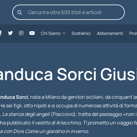
Cerca
per:
Chi Siamo
Sostienici
Abbonamenti
Pro
nduca Sorci Gius
anduca Sorci
, nata a Milano da genitori siciliani, da cinquant
Ha sei figli, otto nipoti e si occupa di numerose attività di form
,
La stanza degli angeli
(Flaccovio), tratta del passaggio «non i
 ha pubblicato
Il vestito di Arlecchino
,
Ti prometto un viaggio f
e con Dio
e
Come un giardino in inverno
.