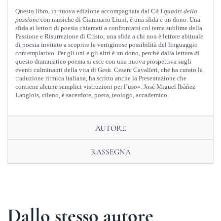
Questo libro, in nuova edizione accompagnata dal Cd
I quadri della
passione
con musiche di Gianmario Liuni, è una sfida e un dono. Una
sfida ai lettori di poesia chiamati a confrontarsi col tema sublime della
Passione e Risurrezione di Cristo; una sfida a chi non è lettore abituale
di poesia invitato a scoprire le vertiginose possibilità del linguaggio
contemplativo. Per gli uni e gli altri è un dono, perché dalla lettura di
questo drammatico poema si esce con una nuova prospettiva sugli
eventi culminanti della vita di Gesù. Cesare Cavalleri, che ha curato la
traduzione ritmica italiana, ha scritto anche la Presentazione che
contiene alcune semplici «istruzioni per l’uso». José Miguel Ibàñez
Langlois, cileno, è sacerdote, poeta, teologo, accademico.
AUTORE
RASSEGNA
Dallo stesso autore