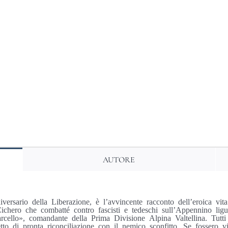
del
25
aprile
quantità
AUTORE
iversario della Liberazione, è l’avvincente racconto dell’eroica vi
chero che combatté contro fascisti e tedeschi sull’Appennino ligur
cello», comandante della Prima Divisione Alpina Valtellina. Tutti 
tto di pronta riconciliazione con il nemico sconfitto. Se fossero v