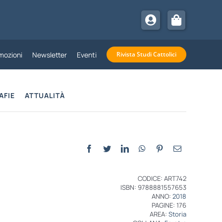
mozioni
Newsletter
Eventi
Rivista Studi Cattolici
AFIE
ATTUALITÀ
CODICE: ART742
ISBN: 9788881557653
ANNO:
2018
PAGINE: 176
AREA:
Storia