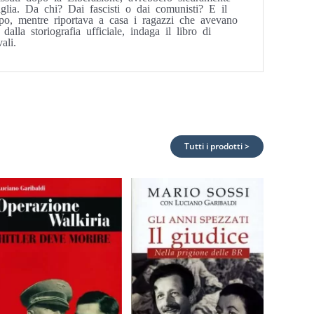
glia. Da chi? Dai fascisti o dai comunisti? E il
rpo, mentre riportava a casa i ragazzi che avevano
alla storiografia ufficiale, indaga il libro di
ali.
Tutti i prodotti >