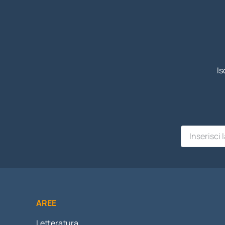
Is
AREE
Letteratura