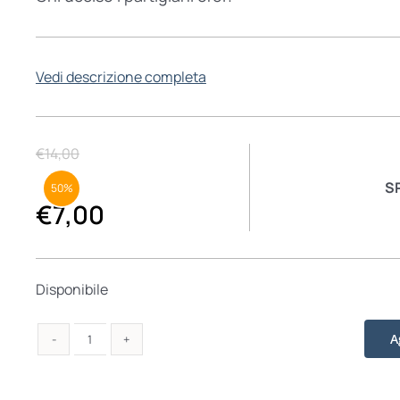
Vedi descrizione completa
€
14,00
S
50%
€
7,00
Disponibile
A
I
giusti