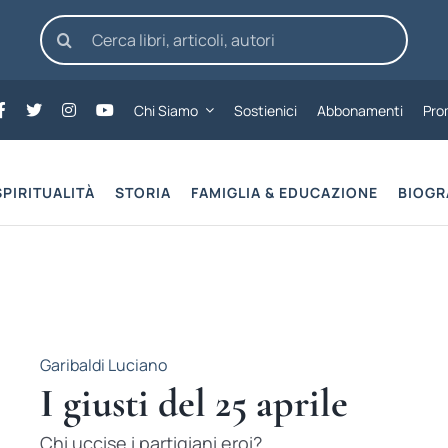
Cerca
per:
Chi Siamo
Sostienici
Abbonamenti
Pro
SPIRITUALITÀ
STORIA
FAMIGLIA & EDUCAZIONE
BIOGR
Garibaldi Luciano
I giusti del 25 aprile
Chi uccise i partigiani eroi?