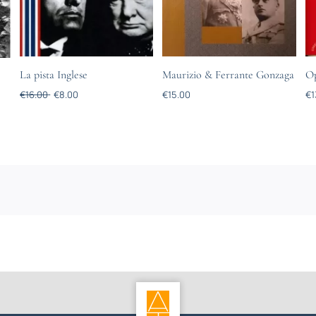
La pista Inglese
Maurizio & Ferrante Gonzaga
Op
€
16.00
€
8.00
€
15.00
€
1