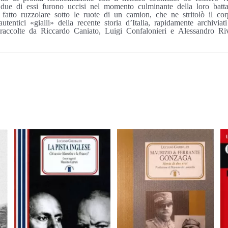
due di essi furono uccisi nel momento culminante della loro batta
fatto ruzzolare sotto le ruote di un camion, che ne stritolò il co
ntici «gialli» della recente storia d’Italia, rapidamente archiviati d
 raccolte da Riccardo Caniato, Luigi Confalonieri e Alessandro Riv