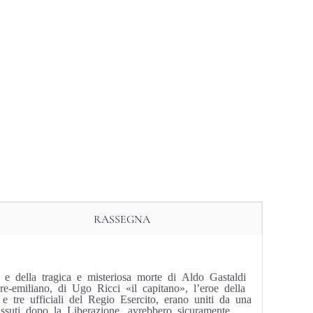
RASSEGNA
ta e della tragica e misteriosa morte di Aldo Gastaldi
e-emiliano, di Ugo Ricci «il capitano», l’eroe della
e tre ufficiali del Regio Esercito, erano uniti da una
issuti dopo la Liberazione, avrebbero sicuramente