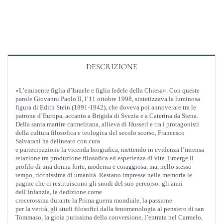
DESCRIZIONE
«L’eminente figlia d’Israele e figlia fedele della Chiesa». Con queste
parole Giovanni Paolo II, l’11 ottobre 1998, sintetizzava la luminosa
figura di Edith Stein (1891-1942), che doveva poi annoverare tra le
patrone d’Europa, accanto a Brigida di Svezia e a Caterina da Siena.
Della santa martire carmelitana, allieva di Husserl e tra i protagonisti
della cultura filosofica e teologica del secolo scorso, Francesco
Salvarani ha delineato con cura
e partecipazione la vicenda biografica, mettendo in evidenza l’intensa
relazione tra produzione filosofica ed esperienza di vita. Emerge il
profilo di una donna forte, moderna e coraggiosa, ma, nello stesso
tempo, ricchissima di umanità. Restano impresse nella memoria le
pagine che ci restituiscono gli snodi del suo percorso: gli anni
dell’infanzia, la dedizione come
crocerossina durante la Prima guerra mondiale, la passione
per la verità, gli studi filosofici dalla fenomenologia al pensiero di san
Tommaso, la gioia purissima della conversione, l’entrata nel Carmelo,