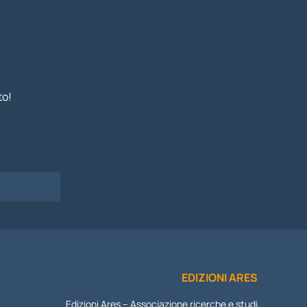
to!
I
EDIZIONI ARES
Edizioni Ares – Associazione ricerche e studi