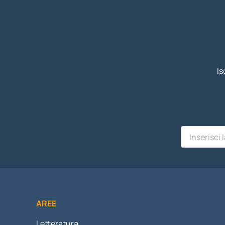
Is
AREE
Letteratura