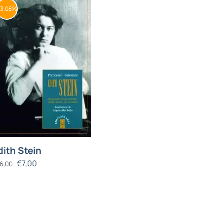
73.08%
dith Stein
€
7,00
6,00