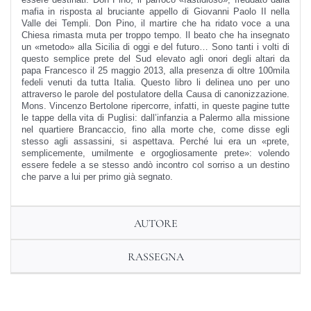
mafia in risposta al bruciante appello di Giovanni Paolo II nella
Valle dei Templi. Don Pino, il martire che ha ridato voce a una
Chiesa rimasta muta per troppo tempo. Il beato che ha insegnato
un «metodo» alla Sicilia di oggi e del futuro… Sono tanti i volti di
questo semplice prete del Sud elevato agli onori degli altari da
papa Francesco il 25 maggio 2013, alla presenza di oltre 100mila
fedeli venuti da tutta Italia. Questo libro li delinea uno per uno
attraverso le parole del postulatore della Causa di canonizzazione.
Mons. Vincenzo Bertolone ripercorre, infatti, in queste pagine tutte
le tappe della vita di Puglisi: dall’infanzia a Palermo alla missione
nel quartiere Brancaccio, fino alla morte che, come disse egli
stesso agli assassini, si aspettava. Perché lui era un «prete,
semplicemente, umilmente e orgogliosamente prete»: volendo
essere fedele a se stesso andò incontro col sorriso a un destino
che parve a lui per primo già segnato.
AUTORE
RASSEGNA