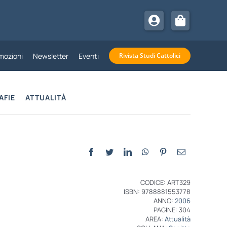
mozioni
Newsletter
Eventi
Rivista Studi Cattolici
AFIE
ATTUALITÀ
CODICE: ART329
ISBN: 9788881553778
ANNO:
2006
PAGINE: 304
AREA:
Attualità