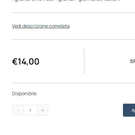
Vedi descrizione completa
€
14,00
S
Disponibile
A
Dieci
anni
di