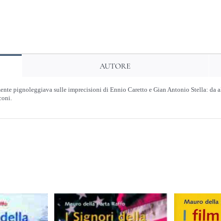
Pignolerie
quantità
AUTORE
nte pignoleggiava sulle imprecisioni di Ennio Caretto e Gian Antonio Stella: da all
coni.