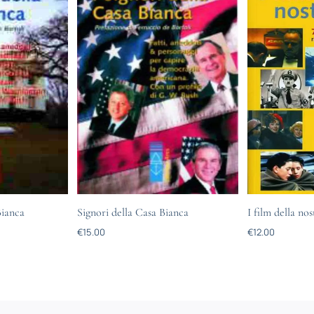
Bianca
Signori della Casa Bianca
I film della nos
€
15.00
€
12.00