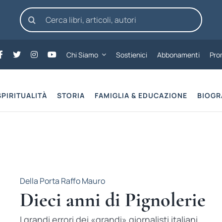
Cerca
per:
Chi Siamo
Sostienici
Abbonamenti
Pro
SPIRITUALITÀ
STORIA
FAMIGLIA & EDUCAZIONE
BIOGR
Della Porta Raffo Mauro
Dieci anni di Pignolerie
I grandi errori dei «grandi» giornalisti italiani