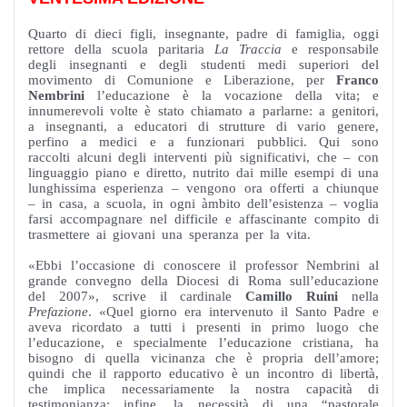
Quarto di dieci figli, insegnante, padre di famiglia, oggi
rettore della scuola paritaria
La Traccia
e responsabile
degli insegnanti e degli studenti medi superiori del
movimento di Comunione e Liberazione, per
Franco
Nembrini
l’educazione è la vocazione della vita; e
innumerevoli volte è stato chiamato a parlarne: a genitori,
a insegnanti, a educatori di strutture di vario genere,
perfino a medici e a funzionari pubblici. Qui sono
raccolti alcuni degli interventi più significativi, che – con
linguaggio piano e diretto, nutrito dai mille esempi di una
lunghissima esperienza – vengono ora offerti a chiunque
– in casa, a scuola, in ogni àmbito dell’esistenza – voglia
farsi accompagnare nel difficile e affascinante compito di
trasmettere ai giovani una speranza per la vita.
«Ebbi l’occasione di conoscere il professor Nembrini al
grande convegno della Diocesi di Roma sull’educazione
del 2007», scrive il cardinale
Camillo Ruini
nella
Prefazione
. «Quel giorno era intervenuto il Santo Padre e
aveva ricordato a tutti i presenti in primo luogo che
l’educazione, e specialmente l’educazione cristiana, ha
bisogno di quella vicinanza che è propria dell’amore;
quindi che il rapporto educativo è un incontro di libertà,
che implica necessariamente la nostra capacità di
testimonianza; infine, la necessità di una “pastorale