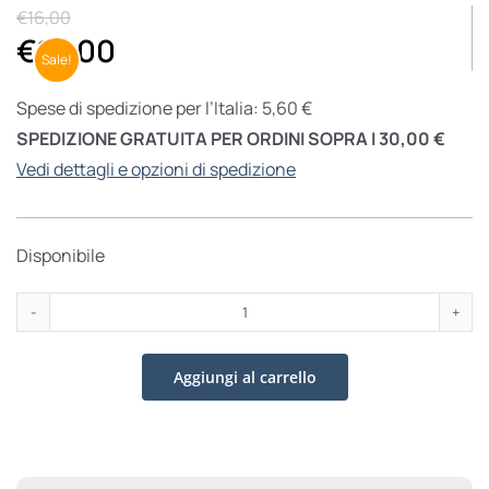
€
16,00
€
13,00
Sale!
Spese di spedizione per l’Italia: 5,60 €
SPEDIZIONE GRATUITA PER ORDINI SOPRA I 30,00 €
Vedi dettagli e opzioni di spedizione
Disponibile
Di
padre
Aggiungi al carrello
in
figlio
quantità