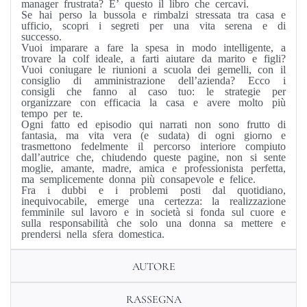
manager frustrata? E’ questo il libro che cercavi.
Se hai perso la bussola e rimbalzi stressata tra casa e
ufficio, scopri i segreti per una vita serena e di
successo.
Vuoi imparare a fare la spesa in modo intelligente, a
trovare la colf ideale, a farti aiutare da marito e figli?
Vuoi coniugare le riunioni a scuola dei gemelli, con il
consiglio di amministrazione dell’azienda? Ecco i
consigli che fanno al caso tuo: le strategie per
organizzare con efficacia la casa e avere molto più
tempo per te.
Ogni fatto ed episodio qui narrati non sono frutto di
fantasia, ma vita vera (e sudata) di ogni giorno e
trasmettono fedelmente il percorso interiore compiuto
dall’autrice che, chiudendo queste pagine, non si sente
moglie, amante, madre, amica e professionista perfetta,
ma semplicemente donna più consapevole e felice.
Fra i dubbi e i problemi posti dal quotidiano,
inequivocabile, emerge una certezza: la realizzazione
femminile sul lavoro e in società si fonda sul cuore e
sulla responsabilità che solo una donna sa mettere e
prendersi nella sfera domestica.
AUTORE
RASSEGNA