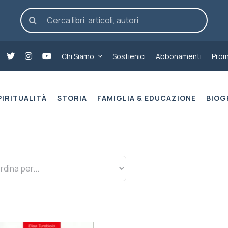
Cerca
per:
Chi Siamo
Sostienici
Abbonamenti
Prom
PIRITUALITÀ
STORIA
FAMIGLIA & EDUCAZIONE
BIOG