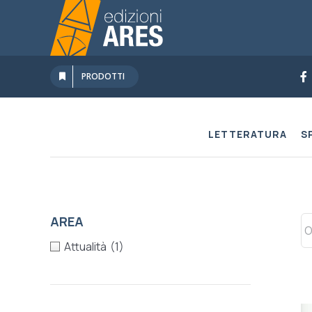
Salta
al
contenuto
PRODOTTI
LETTERATURA
S
AREA
Attualità
(1)