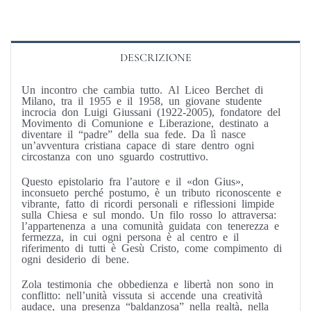
DESCRIZIONE
Un incontro che cambia tutto. Al Liceo Berchet di
Milano, tra il 1955 e il 1958, un giovane studente
incrocia don Luigi Giussani (1922-2005), fondatore del
Movimento di Comunione e Liberazione, destinato a
diventare il “padre” della sua fede. Da lì nasce
un’avventura cristiana capace di stare dentro ogni
circostanza con uno sguardo costruttivo.
Questo epistolario fra l’autore e il «don Gius»,
inconsueto perché postumo, è un tributo riconoscente e
vibrante, fatto di ricordi personali e riflessioni limpide
sulla Chiesa e sul mondo. Un filo rosso lo attraversa:
l’appartenenza a una comunità guidata con tenerezza e
fermezza, in cui ogni persona è al centro e il
riferimento di tutti è Gesù Cristo, come compimento di
ogni desiderio di bene.
Zola testimonia che obbedienza e libertà non sono in
conflitto: nell’unità vissuta si accende una creatività
audace, una presenza “baldanzosa” nella realtà, nella