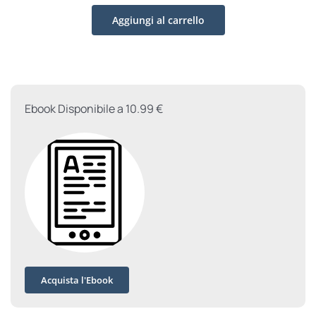
don
Aggiungi al carrello
Gius
quantità
Ebook Disponibile a 10.99 €
Acquista l'Ebook