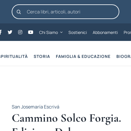
Cerca
per:
Chi Siamo
Sostienici
Abbonamenti
Pro
SPIRITUALITÀ
STORIA
FAMIGLIA & EDUCAZIONE
BIOGR
San Josemaría Escrivá
Cammino Solco Forgia.