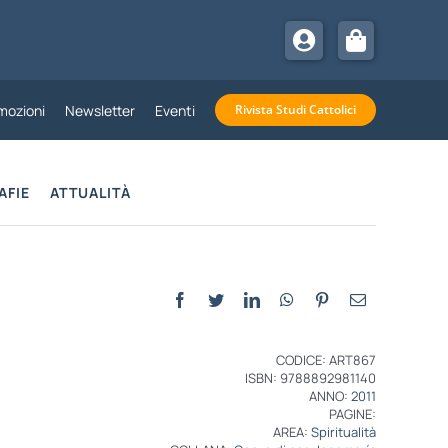
mozioni
Newsletter
Eventi
Rivista Studi Cattolici
AFIE
ATTUALITÀ
CODICE: ART867
ISBN: 9788892981140
ANNO:
2011
PAGINE:
AREA:
Spiritualità