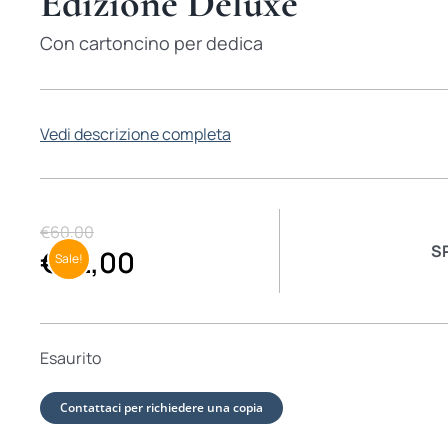
Edizione Deluxe
Con cartoncino per dedica
Vedi descrizione completa
€
60,00
S
€
32,00
Sale!
Esaurito
Contattaci per richiedere una copia