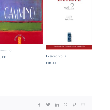
ammino
Lettere Vol 2
0.00
€
18.00