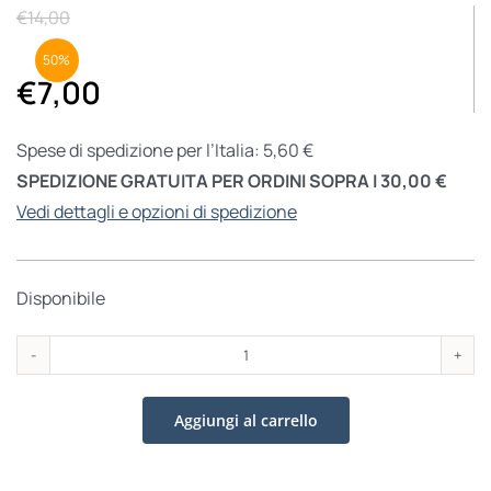
€
14,00
50%
€
7,00
Spese di spedizione per l’Italia: 5,60 €
SPEDIZIONE GRATUITA PER ORDINI SOPRA I 30,00 €
Vedi dettagli e opzioni di spedizione
Disponibile
A
cena
Aggiungi al carrello
con
Nerone