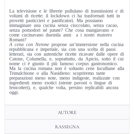
La televisione e le librerie pullulano di trasmissioni e di
volumi di ricette; il lockdown ci ha trasformati tutti in
provetti pasticcieri e panificatori. Ma possiamo
immaginare una cucina senza cioccolato, senza cacao,
senza pomodori né patate? Che cosa mangiavano e
come cucinavano duemila anni a i nostri
maiores
Romani?
A cena con Nerone
propone un’immersione nella cucina
repubblicana e imperiale, sia con una scelta di passi
letterari, sia con autentiche ricette ricavate dalle opere di
Catone, Columella, e, soprattutto, da Apicio, sotto il cui
nome ci è giunto il più famoso
corpus
gastronomico.
Ma la cucina romana non è soltanto cene luculliane alla
Trimalchione o alla Nasidieno: scopriremo tante
preparazioni meno note, meno indigeste, realizzate con
ingredienti meno esotici (niente pavoni o lingue di
fenicotteri), e, qualche volta, persino replicabili ancora
oggi.
AUTORE
RASSEGNA