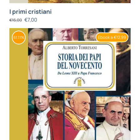
I primi cristiani
€
7,00
€
16,00
Ebook a €12,99
61.11%