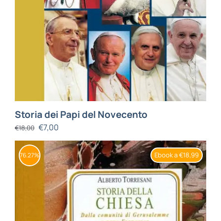
Storia dei Papi del Novecento
€
7,00
€
18,00
Ebook a €18,99
76.27%