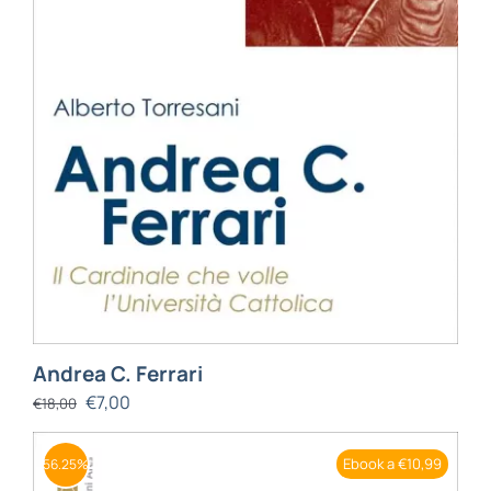
Andrea C. Ferrari
€
7,00
€
18,00
Ebook a €10,99
56.25%