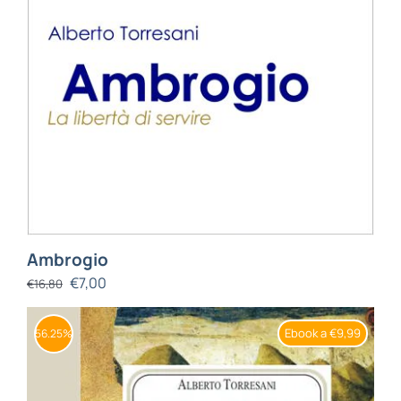
Ambrogio
€
7,00
€
16,80
Ebook a €9,99
56.25%