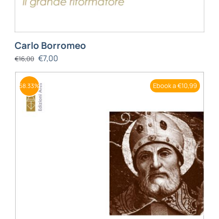
Carlo Borromeo
€
7,00
€
16,00
Ebook a €10,99
58.33%