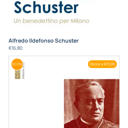
Alfredo Ildefonso Schuster
€
16,80
Ebook a €13,99
61.11%