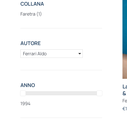
COLLANA
Faretra
(1)
AUTORE
Ferrari Aldo
ANNO
L
&
Fe
1994
€