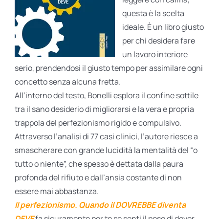
questa è la scelta
ideale. È un libro giusto
per chi desidera fare
un lavoro interiore
serio, prendendosi il giusto tempo per assimilare ogni
concetto senza alcuna fretta.
All’interno del testo, Bonelli esplora il confine sottile
tra il sano desiderio di migliorarsi e la vera e propria
trappola del perfezionismo rigido e compulsivo.
Attraverso l’analisi di 77 casi clinici, l’autore riesce a
smascherare con grande lucidità la mentalità del “o
tutto o niente”, che spesso è dettata dalla paura
profonda del rifiuto e dall’ansia costante di non
essere mai abbastanza.
Il perfezionismo. Quando il DOVREBBE diventa
DEVE
fa sicuramente per te se senti il peso di dover