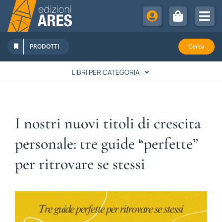
Salta
al
Tog
contenuto
Nav
Chi Siamo
PRODOTTI
Cerca
Sostienici
LIBRI PER CATEGORIA
Abbonamenti
LETTERATURA
Promozioni
I nostri nuovi titoli di crescita
Newsletter
SPIRITUALITÀ
personale: tre guide “perfette”
Eventi
per ritrovare se stessi
Rivista Studi Cattolici
STORIA
FAMIGLIA & EDUCAZIONE