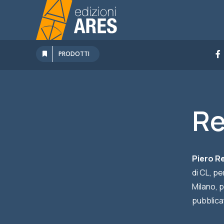
Salta
al
contenuto
PRODOTTI
Re
Piero R
di CL, pe
Milano, 
pubblica