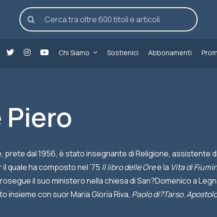
Cerca
per:
Chi Siamo
Sostienici
Abbonamenti
Prom
 Piero
e
, prete dal 1956, è stato insegnante di Religione, assistent
r il quale ha composto nel ’75
Il libro delle Ore
e la
Vita di Fiumi
prosegue il suo ministero nella chiesa di San?Domenico a Legn
to insieme con suor Maria Gloria Riva,
Paolo di?Tarso. Apostolo