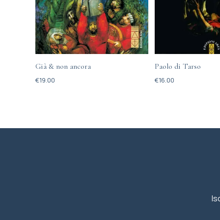
Già & non ancora
Paolo di Tarso
€
19.00
€
16.00
Is