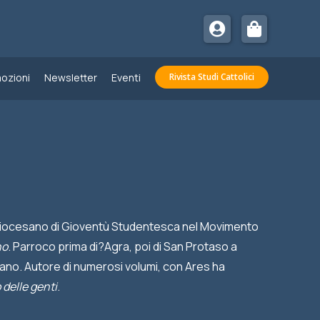
ozioni
Newsletter
Eventi
Rivista Studi Cattolici
e diocesano di Gioventù Studentesca nel Movimento
no
. Parroco prima di?Agra, poi di San Protaso a
ano. Autore di numerosi volumi, con Ares ha
 delle genti
.