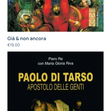
Già & non ancora
€
19,00