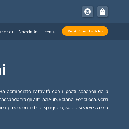
mozioni
Newsletter
Eventi
Rivista Studi Cattolici
i
a cominciato l’attività con i poeti spagnoli della
ssando tra gli altri ad Aub, Bolaño, Fonollosa. Versi
me i precedenti dallo spagnolo, su
Lo straniero
e su