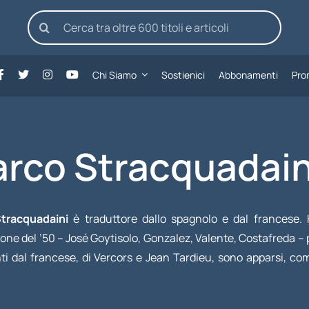
Cerca
per:
Chi Siamo
Sostienici
Abbonamenti
Pro
rco Stracquadain
tracquadaini
è traduttore dallo spagnolo e dal francese. H
ne del ’50 – José Goytisolo, Gonzalez, Valente, Costafreda – pa
ti dal francese, di Vercors e Jean Tardieu, sono apparsi, co