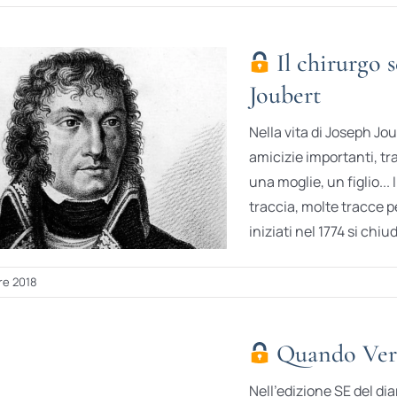
Il chirurgo s
Joubert
Nella vita di Joseph J
amicizie importanti, tr
una moglie, un figlio...
traccia, molte tracce p
iniziati nel 1774 si chi
re 2018
Quando Verg
Nell’edizione SE del di