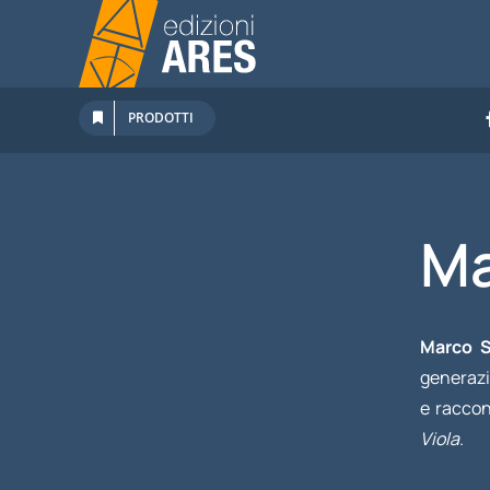
Salta
al
contenuto
PRODOTTI
Ma
Marco S
generazio
e raccon
Viola
.