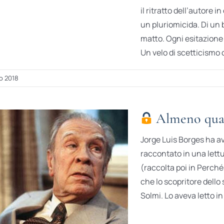
il ritratto dell’autore 
un pluriomicida. Di un b
matto. Ogni esitazione
Un velo di scetticismo o
o 2018
Almeno quat
Jorge Luis Borges ha avu
raccontato in una lett
(raccolta poi in Perché
che lo scopritore dello 
Solmi. Lo aveva letto in 