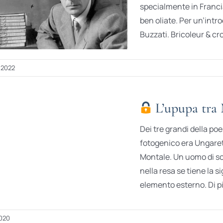
specialmente in Francia
ben oliate. Per un’intr
Buzzati. Bricoleur & cron
 2022
L’upupa tra 
Dei tre grandi della poe
fotogenico era Ungarett
Montale. Un uomo di so
nella resa se tiene la s
elemento esterno. Di pi
2020