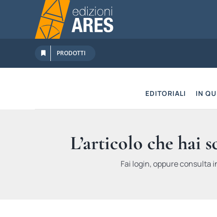
Salta
al
contenuto
PRODOTTI
EDITORIALI
IN Q
L’articolo che hai 
Fai login, oppure consulta i