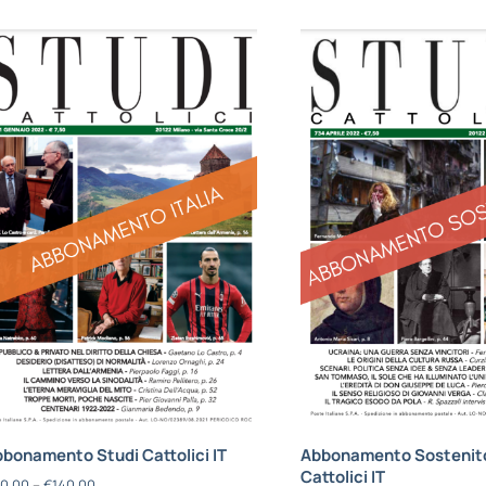
bonamento Studi Cattolici IT
Abbonamento Sostenito
Cattolici IT
0,00
–
€
140,00