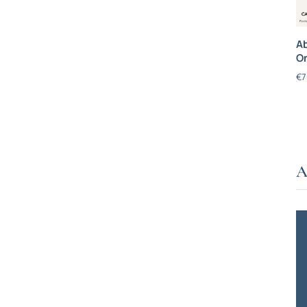
Ab
On
€
7
A