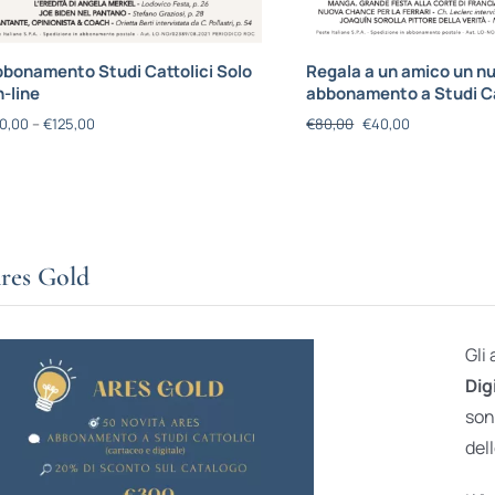
bonamento Studi Cattolici Solo
Regala a un amico un n
-line
abbonamento a Studi Ca
0,00
–
€
125,00
€
80,00
€
40,00
res Gold
Gli
Dig
son
dell