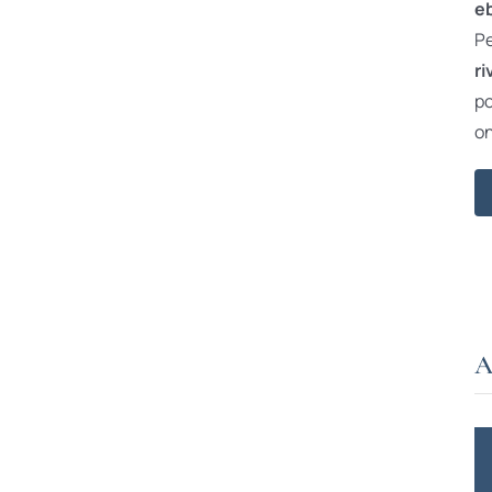
e
Pe
ri
po
on
A