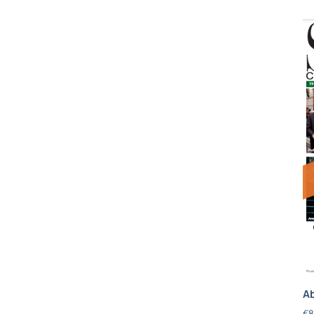
Ab
€
8