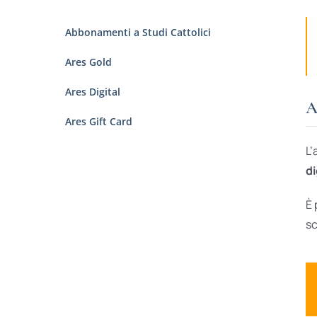
Abbonamenti a Studi Cattolici
Ares Gold
Ares Digital
A
Ares Gift Card
L’
di
È 
sc