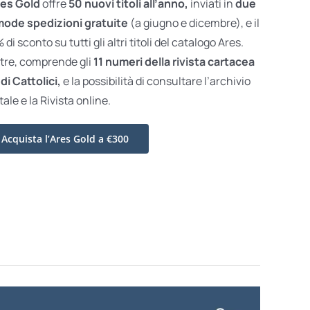
es Gold
offre
50 nuovi titoli all’anno,
inviati in
due
ode spedizioni gratuite
(a giugno e dicembre), e il
di sconto su tutti gli altri titoli del catalogo Ares.
ltre, comprende gli
11 numeri della rivista cartacea
di Cattolici,
e la possibilità di consultare l’archivio
tale e la Rivista online.
Acquista l’Ares Gold a €300