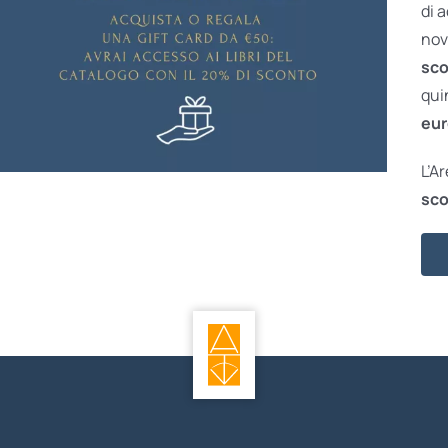
di 
nov
sco
qui
eur
L’A
sco