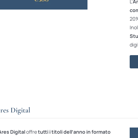
L’
Ar
com
20% 
Ino
Stu
digi
res Digital
Ares Digital
offre
tutti i titoli dell’anno in formato