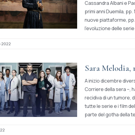
Cassandra Albani e Paol
primi anni Duemila, pp. 1
nuove piattaforme, pp.
l’evoluzione delle serie 
o 2022
Sara Melodia, r
A inizio dicembre divers
Corriere della sera –, h
recidiva di un tumore, 
tutte le serie e i film d
parte del gotha della te
022