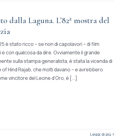
to dalla Laguna. L’82ª mostra del
zia
25 è stato ricco – se non di capolavori – di film
e con qualcosa da dire. Ovviamente il grande
ente sulla stampa generalista, è stata la vicenda di
ce of Hind Rajab, che molti davano – e avrebbero
e vincitore del Leone d’Oro, è [...]
Leggi di più