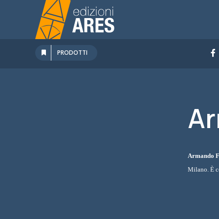
Salta
al
contenuto
PRODOTTI
Ar
Armando F
Milano. È c