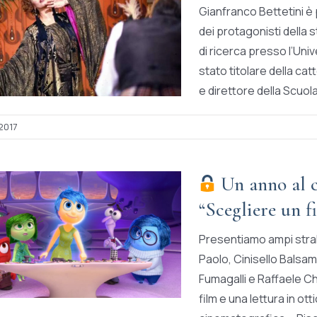
Gianfranco Bettetini è p
dei protagonisti della 
di ricerca presso l’Uni
stato titolare della cat
e direttore della Scuola 
2017
Un anno al ci
“Scegliere un f
Presentiamo ampi stralc
Paolo, Cinisello Balsam
Fumagalli e Raffaele Ch
film e una lettura in ot