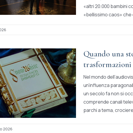
«altri 20.000 bambini c
«bellissimo caos» che è 
2026
Quando una sto
trasformazioni
Nel mondo dell’audiov
un’influenza paragonabi
un secolo fa non si occ
comprende canali televi
parchi a tema, crociere
o 2026