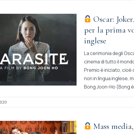
Oscar: Joker,
per la prima vo
inglese
La cerimonia degli Osca
cinema di tutto il mond
Premio è iniziato, cioè 
non in lingua inglese, 
Bong Joon-Ho (Bong è i
2020
Mass media, 