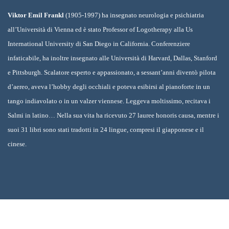
Viktor Emil Frankl
(1905-1997) ha insegnato neurologia e psichiatria
all’Università di Vienna ed è stato Professor of Logotherapy alla Us
International University di San Diego in California. Conferenziere
infaticabile, ha inoltre insegnato alle Università di Harvard, Dallas, Stanford
e Pittsburgh. Scalatore esperto e appassionato, a sessant’anni diventò pilota
d’aereo, aveva l’hobby degli occhiali e poteva esibirsi al pianoforte in un
tango indiavolato o in un valzer viennese. Leggeva moltissimo, recitava i
Salmi in latino… Nella sua vita ha ricevuto 27 lauree honoris causa, mentre i
suoi 31 libri sono stati tradotti in 24 lingue, compresi il giapponese e il
cinese.